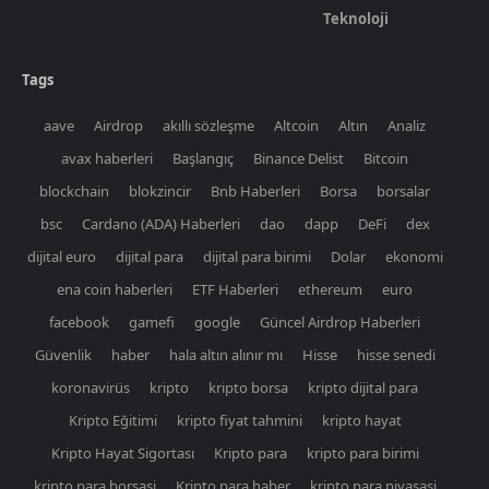
Teknoloji
Tags
aave
Airdrop
akıllı sözleşme
Altcoin
Altın
Analiz
avax haberleri
Başlangıç
Binance Delist
Bitcoin
blockchain
blokzincir
Bnb Haberleri
Borsa
borsalar
bsc
Cardano (ADA) Haberleri
dao
dapp
DeFi
dex
dijital euro
dijital para
dijital para birimi
Dolar
ekonomi
ena coin haberleri
ETF Haberleri
ethereum
euro
facebook
gamefi
google
Güncel Airdrop Haberleri
Güvenlik
haber
hala altın alınır mı
Hisse
hisse senedi
koronavirüs
kripto
kripto borsa
kripto dijital para
Kripto Eğitimi
kripto fiyat tahmini
kripto hayat
Kripto Hayat Sigortası
Kripto para
kripto para birimi
kripto para borsasi
Kripto para haber
kripto para piyasasi