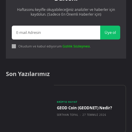
Haftasonu keyifle okuyabileceğiniz analizler ve haberler için
kaydolun. (Sadece En Önemli Haberler için)
Üye ol
Okudum ve kabul ediyorum
Gizlilik Sözleşmesi
.
Son Yazılarımız
KRIPTO HAYAT
GEOD Coin (GEODNET) Nedir?
SERTHAN TOPAL
-
27 TEMMUZ 2026