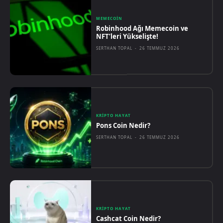
MEMECOIN
Robinhood Ağı Memecoin ve
NFT’leri Yükselişte!
SERTHAN TOPAL
-
26 TEMMUZ 2026
KRIPTO HAYAT
Pons Coin Nedir?
SERTHAN TOPAL
-
26 TEMMUZ 2026
KRIPTO HAYAT
Cashcat Coin Nedir?