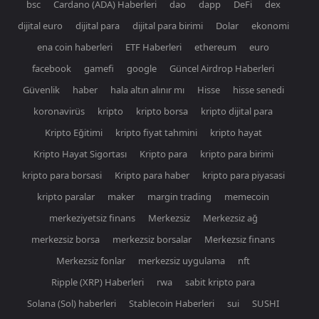
bsc
Cardano (ADA) Haberleri
dao
dapp
DeFi
dex
dijital euro
dijital para
dijital para birimi
Dolar
ekonomi
ena coin haberleri
ETF Haberleri
ethereum
euro
facebook
gamefi
google
Güncel Airdrop Haberleri
Güvenlik
haber
hala altın alınır mı
Hisse
hisse senedi
koronavirüs
kripto
kripto borsa
kripto dijital para
Kripto Eğitimi
kripto fiyat tahmini
kripto hayat
Kripto Hayat Sigortası
Kripto para
kripto para birimi
kripto para borsasi
Kripto para haber
kripto para piyasasi
kripto paralar
maker
margin trading
memecoin
merkeziyetsiz finans
Merkezsiz
Merkezsiz ağ
merkezsiz borsa
merkezsiz borsalar
Merkezsiz finans
Merkezsiz fonlar
merkezsiz uygulama
nft
Ripple (XRP) Haberleri
rwa
sabit kripto para
Solana (Sol) haberleri
Stablecoin Haberleri
sui
SUSHI