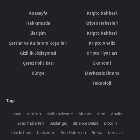
Anasayfa
Kripto Rehberi
Hakkımızda
Kripto Haberleri
İletişim
Kripto Rehberi
Şartlar ve Kullanım Koşulları
Kripto Analiz
Gizlilik Sözleşmesi
Kripto Fiyatları
Çerez Politikası
Ekonomi
Künye
Merkezsiz Finans
Teknoloji
Tags
aave
Airdrop
akıllı sözleşme
Altcoin
Altın
Analiz
avax haberleri
Başlangıç
Binance Delist
Bitcoin
blockchain
blokzincir
Bnb Haberleri
Borsa
borsalar