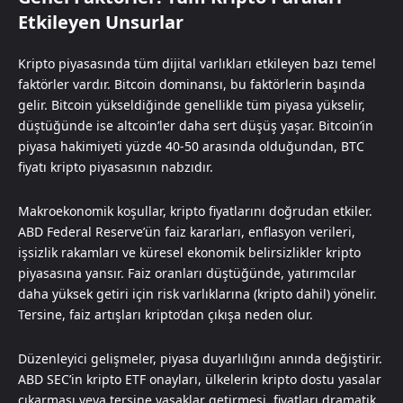
Etkileyen Unsurlar
Kripto piyasasında tüm dijital varlıkları etkileyen bazı temel
faktörler vardır. Bitcoin dominansı, bu faktörlerin başında
gelir. Bitcoin yükseldiğinde genellikle tüm piyasa yükselir,
düştüğünde ise altcoin’ler daha sert düşüş yaşar. Bitcoin’in
piyasa hakimiyeti yüzde 40-50 arasında olduğundan, BTC
fiyatı kripto piyasasının nabzıdır.
Makroekonomik koşullar, kripto fiyatlarını doğrudan etkiler.
ABD Federal Reserve’ün faiz kararları, enflasyon verileri,
işsizlik rakamları ve küresel ekonomik belirsizlikler kripto
piyasasına yansır. Faiz oranları düştüğünde, yatırımcılar
daha yüksek getiri için risk varlıklarına (kripto dahil) yönelir.
Tersine, faiz artışları kripto’dan çıkışa neden olur.
Düzenleyici gelişmeler, piyasa duyarlılığını anında değiştirir.
ABD SEC’in kripto ETF onayları, ülkelerin kripto dostu yasalar
çıkarması veya tersine yasaklar getirmesi, fiyatları dramatik