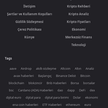
İletişim
Kripto Rehberi
Şartlar ve Kullanım Koşulları
Kripto Analiz
Gizlilik Sözleşmesi
Kripto Fiyatları
Çerez Politikası
Ekonomi
Künye
Merkezsiz Finans
Teknoloji
Tags
aave
Airdrop
akıllı sözleşme
Altcoin
Altın
Analiz
avax haberleri
Başlangıç
Binance Delist
Bitcoin
blockchain
blokzincir
Bnb Haberleri
Borsa
borsalar
bsc
Cardano (ADA) Haberleri
dao
dapp
DeFi
dex
dijital euro
dijital para
dijital para birimi
Dolar
ekonomi
ena coin haberleri
ETF Haberleri
ethereum
euro