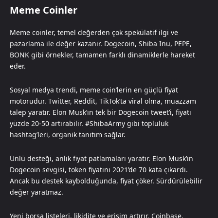
Meme Coinler
Meme coinler, temel değerden çok spekülatif ilgi ve
pazarlama ile değer kazanır. Dogecoin, Shiba Inu, PEPE,
BONK gibi örnekler, tamamen farklı dinamiklerle hareket
eder.
Sosyal medya trendi, meme coin’lerin en güçlü fiyat
motorudur. Twitter, Reddit, TikTok’ta viral olma, muazzam
talep yaratır. Elon Musk’ın tek bir Dogecoin tweet’i, fiyatı
yüzde 20-50 artırabilir. #ShibaArmy gibi topluluk
hashtag’leri, organik tanıtım sağlar.
Ünlü desteği, anlık fiyat patlamaları yaratır. Elon Musk’ın
Dogecoin sevgisi, token fiyatını 2021’de 70 kata çıkardı.
Ancak bu destek kaybolduğunda, fiyat çöker. Sürdürülebilir
değer yaratmaz.
Yeni borsa listeleri, likidite ve erişim artırır. Coinbase,