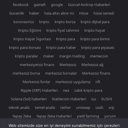
facebook
gamefi
google
Güncel Airdrop Haberleri
Güvenlik
haber
hala altın alınır mı
Hisse
hisse senedi
koronavirüs
kripto
kripto borsa
kripto dijital para
Kripto Eğitimi
kripto fiyat tahmini
kripto hayat
Kripto Hayat Sigortası
Kripto para
kripto para birimi
kripto para borsasi
Kripto para haber
kripto para piyasasi
kripto paralar
maker
margin trading
memecoin
merkeziyetsiz finans
Merkezsiz
Merkezsiz ağ
merkezsiz borsa
merkezsiz borsalar
Merkezsiz finans
Merkezsiz fonlar
merkezsiz uygulama
nft
Ripple (XRP) Haberleri
rwa
sabit kripto para
Solana (Sol) haberleri
Stablecoin Haberleri
sui
SUSHI
teknik analiz
temel analiz
tether
uniswap
usdc
xrp
Yapay Zeka
Yapay Zeka Haberleri
yield farming
yorum
Web sitemizde size en iyi deneyimi sunabilmemiz için çerezleri