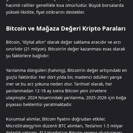
hacimli ralliler genellikle kısa ömürlüdür. Büyük borsalarda
yüksek likidite, fiyat istikrarını destekler.
Bitcoin ve Mağaza Değeri Kripto Paraları
Bitcoin, “dijital altın” olarak değer saklama aracıdır ve arzı
sınırlıdır (21 milyon). Bitcoin’in değer kazanması esas olarak
şu faktörlere bağlıdır:
Yarılanma döngüleri (halving), Bitcoin’in değer artışındaki en
güçlü faktördür. Her dört yılda bir, madenci ödülleri yarıya
iner ve bu arz şokuna neden olur. Tarihsel olarak, her
yarılanmadan 12-18 ay sonra Bitcoin yeni zirvelere
ulaşmıştır. 2024 Nisan’ındaki yarılanma, 2025-2026 için boğa
piyasası beklentisi yaratmaktadır.
Kurumsal alımlar, Bitcoin fiyatını doğrudan etkiler.
MicroStrategy’nin düzenli BTC alımları, Tesla’nın 1.5 milyar
dolarlık yatırımı, El Salvador’un Bitcoin rezervi oluşturması