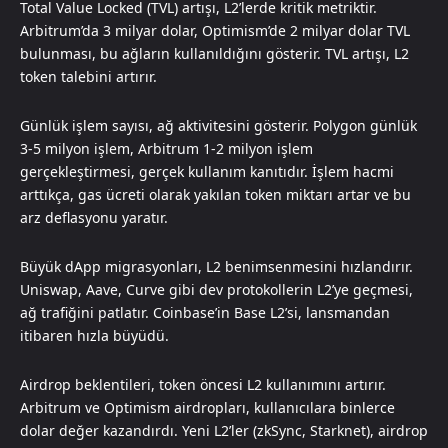
Total Value Locked (TVL) artışı, L2’lerde kritik metriktir.
Arbitrum’da 3 milyar dolar, Optimism’de 2 milyar dolar TVL
bulunması, bu ağların kullanıldığını gösterir. TVL artışı, L2
token talebini artırır.
Günlük işlem sayısı, ağ aktivitesini gösterir. Polygon günlük
3-5 milyon işlem, Arbitrum 1-2 milyon işlem
gerçekleştirmesi, gerçek kullanım kanıtıdır. İşlem hacmi
arttıkça, gas ücreti olarak yakılan token miktarı artar ve bu
arz deflasyonu yaratır.
Büyük dApp migrasyonları, L2 benimsenmesini hızlandırır.
Uniswap, Aave, Curve gibi dev protokollerin L2’ye geçmesi,
ağ trafiğini patlatır. Coinbase’in Base L2’si, lansmandan
itibaren hızla büyüdü.
Airdrop beklentileri, token öncesi L2 kullanımını artırır.
Arbitrum ve Optimism airdropları, kullanıcılara binlerce
dolar değer kazandırdı. Yeni L2’ler (zkSync, Starknet), airdrop