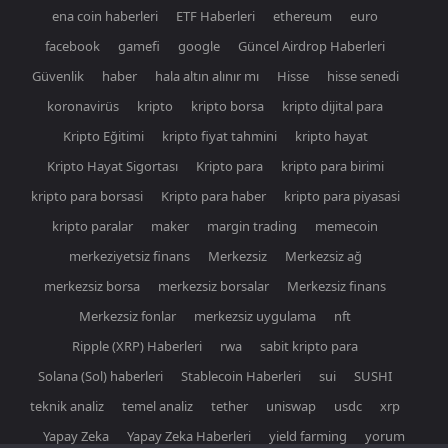
ena coin haberleri
ETF Haberleri
ethereum
euro
facebook
gamefi
google
Güncel Airdrop Haberleri
Güvenlik
haber
hala altın alınır mı
Hisse
hisse senedi
koronavirüs
kripto
kripto borsa
kripto dijital para
Kripto Eğitimi
kripto fiyat tahmini
kripto hayat
Kripto Hayat Sigortası
Kripto para
kripto para birimi
kripto para borsasi
Kripto para haber
kripto para piyasasi
kripto paralar
maker
margin trading
memecoin
merkeziyetsiz finans
Merkezsiz
Merkezsiz ağ
merkezsiz borsa
merkezsiz borsalar
Merkezsiz finans
Merkezsiz fonlar
merkezsiz uygulama
nft
Ripple (XRP) Haberleri
rwa
sabit kripto para
Solana (Sol) haberleri
Stablecoin Haberleri
sui
SUSHI
teknik analiz
temel analiz
tether
uniswap
usdc
xrp
Yapay Zeka
Yapay Zeka Haberleri
yield farming
yorum