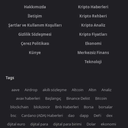
Hakkımızda
Kripto Haberleri
İletişim
Kripto Rehberi
Şartlar ve Kullanım Koşulları
Kripto Analiz
Gizlilik Sözleşmesi
Kripto Fiyatları
Çerez Politikası
Ekonomi
Künye
Merkezsiz Finans
Teknoloji
Tags
aave
Airdrop
akıllı sözleşme
Altcoin
Altın
Analiz
avax haberleri
Başlangıç
Binance Delist
Bitcoin
blockchain
blokzincir
Bnb Haberleri
Borsa
borsalar
bsc
Cardano (ADA) Haberleri
dao
dapp
DeFi
dex
dijital euro
dijital para
dijital para birimi
Dolar
ekonomi