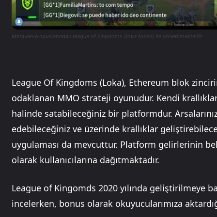
Metaverse oyunlarından league of kingdoms (loka token) ile yönetilmektedir.
League Of Kingdoms (Loka), Ethereum blok zincir
odaklanan MMO strateji oyunudur. Kendi krallıkların
halinde satabileceğiniz bir platformdur. Arsaların
edebileceğiniz ve üzerinde krallıklar geliştirebil
uygulaması da mevcuttur. Platform gelirlerinin beli
olarak kullanıcılarına dağıtmaktadır.
League of Kingomds 2020 yılında geliştirilmeye ba
incelerken, bonus olarak okuyucularımıza aktard