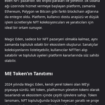
eden NFT pazarıdır. ME kripto paraları ile yönetilir. İlk Solana
ağı üzerinde hizmet vermeye başlayan platform, zamanla
Ethereum, Polygon ve Bitcoin gibi farklı blockchain ağlarına
da entegre oldu. Platform, kullanıcı dostu arayüzü ve düşük
işlem ücretleriyle NFT koleksiyoncuları ve yaratıcıları için
ideal bir ortam sunuyor.
Magic Eden, sadece bir NFT pazaryeri olmakla kalmaz, aynı
zamanda topluluk odaklı bir ekosistem oluşturur. Sanatçılar
koleksiyonlarını listeleyebilir, kullanıcılar NFT’leri alıp
satabilir ve topluluk üyeleri platform kararlarında söz sahibi
olabilir.
ME Token’ın Tanıtımı
2024 yılında Magic Eden, kendi yerel tokeni olan ME’yi
piyasaya sürdü. ME token, platformun yönetim tokeni olarak
tasarlandı ve ekosistem içinde çeşitli işlevlere sahip. Token
lansmanı, NFT topluluğunda büyük heyecan yarattı ve proje