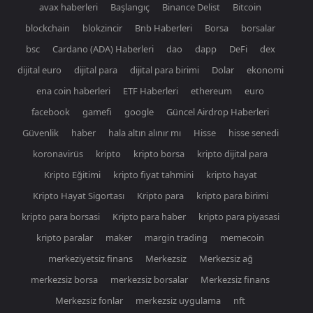
avax haberleri
Başlangıç
Binance Delist
Bitcoin
blockchain
blokzincir
Bnb Haberleri
Borsa
borsalar
bsc
Cardano (ADA) Haberleri
dao
dapp
DeFi
dex
dijital euro
dijital para
dijital para birimi
Dolar
ekonomi
ena coin haberleri
ETF Haberleri
ethereum
euro
facebook
gamefi
google
Güncel Airdrop Haberleri
Güvenlik
haber
hala altın alınır mı
Hisse
hisse senedi
koronavirüs
kripto
kripto borsa
kripto dijital para
Kripto Eğitimi
kripto fiyat tahmini
kripto hayat
Kripto Hayat Sigortası
Kripto para
kripto para birimi
kripto para borsasi
Kripto para haber
kripto para piyasasi
kripto paralar
maker
margin trading
memecoin
merkeziyetsiz finans
Merkezsiz
Merkezsiz ağ
merkezsiz borsa
merkezsiz borsalar
Merkezsiz finans
Merkezsiz fonlar
merkezsiz uygulama
nft