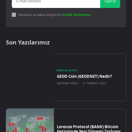
Üye ol
Okudum ve kabul ediyorum
Gizlilik Sözleşmesi
.
Son Yazılarımız
KRIPTO HAYAT
GEOD Coin (GEODNET) Nedir?
SERTHAN TOPAL
-
27 TEMMUZ 2026
Lorenzo Protocol (BANK) Bitcoin
Getirisinde Yeni Dönemi Zorluyor