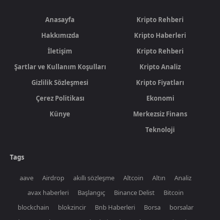
Anasayfa
Kripto Rehberi
Hakkımızda
Kripto Haberleri
İletişim
Kripto Rehberi
Şartlar ve Kullanım Koşulları
Kripto Analiz
Gizlilik Sözleşmesi
Kripto Fiyatları
Çerez Politikası
Ekonomi
Künye
Merkezsiz Finans
Teknoloji
Tags
aave
Airdrop
akıllı sözleşme
Altcoin
Altın
Analiz
avax haberleri
Başlangıç
Binance Delist
Bitcoin
blockchain
blokzincir
Bnb Haberleri
Borsa
borsalar