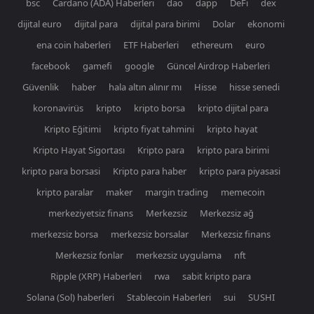
bsc
Cardano (ADA) Haberleri
dao
dapp
DeFi
dex
dijital euro
dijital para
dijital para birimi
Dolar
ekonomi
ena coin haberleri
ETF Haberleri
ethereum
euro
facebook
gamefi
google
Güncel Airdrop Haberleri
Güvenlik
haber
hala altın alınır mı
Hisse
hisse senedi
koronavirüs
kripto
kripto borsa
kripto dijital para
Kripto Eğitimi
kripto fiyat tahmini
kripto hayat
Kripto Hayat Sigortası
Kripto para
kripto para birimi
kripto para borsasi
Kripto para haber
kripto para piyasasi
kripto paralar
maker
margin trading
memecoin
merkeziyetsiz finans
Merkezsiz
Merkezsiz ağ
merkezsiz borsa
merkezsiz borsalar
Merkezsiz finans
Merkezsiz fonlar
merkezsiz uygulama
nft
Ripple (XRP) Haberleri
rwa
sabit kripto para
Solana (Sol) haberleri
Stablecoin Haberleri
sui
SUSHI