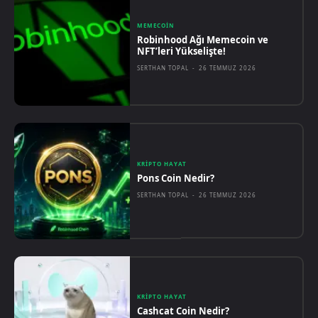
MEMECOIN
Robinhood Ağı Memecoin ve
NFT’leri Yükselişte!
SERTHAN TOPAL
-
26 TEMMUZ 2026
KRIPTO HAYAT
Pons Coin Nedir?
SERTHAN TOPAL
-
26 TEMMUZ 2026
KRIPTO HAYAT
Cashcat Coin Nedir?