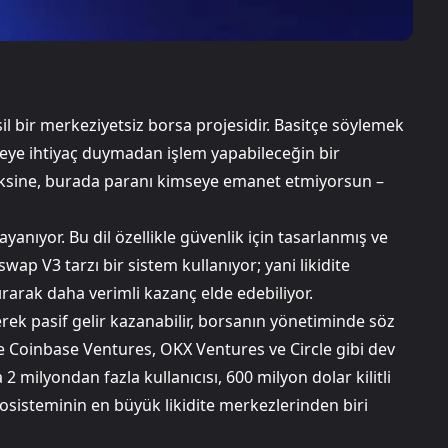
l bir merkeziyetsiz borsa projesidir. Basitçe söylemek
iteye ihtiyaç duymadan işlem yapabileceğin bir
 aksine, burada paranı kimseye emanet etmiyorsun –
anıyor. Bu dil özellikle güvenlik için tasarlanmış ve
ap V3 tarzı bir sistem kullanıyor; yani likidite
ştırarak daha verimli kazanç elde edebiliyor.
erek pasif gelir kazanabilir, borsanın yönetiminde söz
roje Coinbase Ventures, OKX Ventures ve Circle gibi dev
 2 milyondan fazla kullanıcısı, 600 milyon dolar kilitli
kosisteminin en büyük likidite merkezlerinden biri