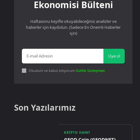
Ekonomisi Bülteni
Haftasonu keyifle okuyabileceğiniz analizler ve
haberler için kaydolun. (Sadece En Önemli Haberler
için)
Üye ol
Okudum ve kabul ediyorum
Gizlilik Sözleşmesi
.
Son Yazılarımız
KRIPTO HAYAT
GEOD Coin (GEODNET)