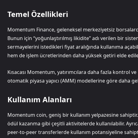
Temel Özellikleri
Momentum Finance, geleneksel merkeziyetsiz borsalarda y
Bunun için “yoğunlaştırılmış likidite” adı verilen bir siste
sermayelerini istedikleri fiyat aralığında kullanıma açab
hem de işlem ücretlerinden daha yüksek getiri elde edileb
Kısacası Momentum, yatırımcılara daha fazla kontrol ve k
otomatik piyasa yapıcı (AMM) modellerine göre daha geliş
Kullanım Alanları
Momentum coin, geniş bir kullanım yelpazesine sahiptir.
ödül kazanma gibi çeşitli aktivitelerde kullanılabilir. Ay
peer-to-peer transferlerde kullanım potansiyeline sahipti