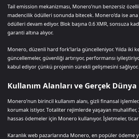
Tail emission mekanizması, Monero’nun benzersiz özellikl
madencilik ödülleri sonunda bitecek. Monero’da ise an
ödülleri devam ediyor. Blok başına 0.6 XMR, sonsuza kada
garanti altına alıyor.
Monero, düzenli hard fork’larla güncelleniyor. Yılda iki k
güncellemeler, güvenliği artırıyor, performansı iyileştiriy
kabul ediyor çünkü projenin sürekli gelişmesini sağlıyor.
Kullanım Alanları ve Gerçek Düny
Monero’nun birincil kullanım alanı, gizli finansal işlemler
korumak istiyor. Totaliter rejimlerde yaşayan muhalifler, 
hassas ödemeler için Monero kullanıyor. İşletmeler, ticari
Karanlık web pazarlarında Monero, en popüler ödeme yönte