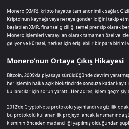
Monero (XMR), kripto hayatta tam anonimlik sağlar. Gizlil
Kripto’nun kaynağı veya nereye gönderildiğini takip etme
başlatılan XMR, finansal gizliliği temel prensip olarak be
Monero işlemleri varsayılan olarak tamamen özel ve izle
geliyor ve küresel, herkes için erişilebilir bir para birimi
Monero’nun Ortaya Çıkış Hikayesi
Bitcoin, 2009’da piyasaya sürüldüğünde devrim yaratmış
her işlemin halka açık blokzincirde sonsuza kadar kayıtlı 
kullanıcılar için sorun yarattı. Her adres, işlem geçmişiyle
2012’de CryptoNote protokolü yayınlandı ve gizlilik odakl
bu protokolü kullanan ilk projeydi ancak lansmanında şü
kısmının önceden madenciliği yapılmış olduğundan şüph