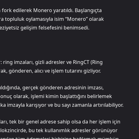
n fork edilerek Monero yaratıldı. Başlangıçta
ra topluluk oylamasıyla isim “Monero” olarak
eziyetsiz gelişim felsefesini benimsedi.
 ring imzaları, gizli adresler ve RingCT (Ring
ak, gönderen, alıcı ve işlem tutarını gizliyor.
apıldığında, gerçek gönderen adresinin imzası,
 Sonuç olarak, işlemi kimin başlattığını belirlemek
ka imzayla karışıyor ve bu sayı zamanla artırılabiliyor.
ları, tek bir genel adrese sahip olsa da her işlem için
Blokzincirde, bu tek kullanımlık adresler görünüyor
şiye yapılan tüm ödemeleri birbirine bağlamak mümkün