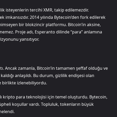
ik isteyenlerin tercihi XMR, takip edilemezdir.
k imkansızdır. 2014 yılında Bytecoin’den fork edilerek
nimseyen bir blokzincir platformu. Bitcoin’in aksine,
nemez. Proje adı, Esperanto dilinde “para” anlamına
 vizyonunu yansıtıyor.
tı. Ancak zamanla, Bitcoin’in tamamen şeffaf olduğu ve
kaldığı anlaşıldı. Bu durum, gizlilik endişesi olan
 birlikte izlenebiliyordu.
ı kripto para teknolojisi için temel oluşturdu. Bytecoin,
pheli koşullar vardı. Topluluk, tokenların büyük
elendi.