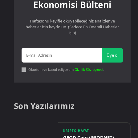
Ekonomisi Bülteni
Haftasonu keyifle okuyabileceğiniz analizler ve
haberler için kaydolun. (Sadece En Önemli Haberler
için)
Üye ol
Okudum ve kabul ediyorum
Gizlilik Sözleşmesi
.
Son Yazılarımız
KRIPTO HAYAT
GEOD Coin (GEODNET)