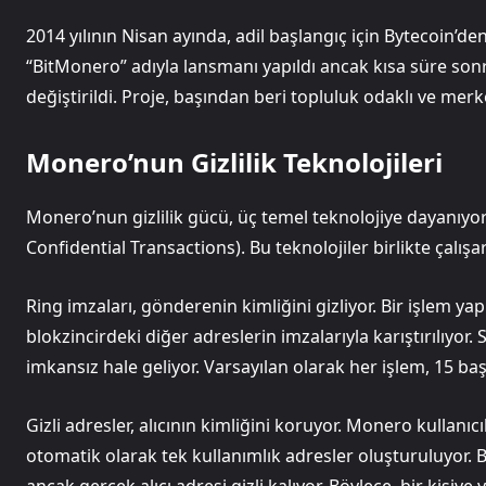
2014 yılının Nisan ayında, adil başlangıç için Bytecoin’de
“BitMonero” adıyla lansmanı yapıldı ancak kısa süre son
değiştirildi. Proje, başından beri topluluk odaklı ve merk
Monero’nun Gizlilik Teknolojileri
Monero’nun gizlilik gücü, üç temel teknolojiye dayanıyor:
Confidential Transactions). Bu teknolojiler birlikte çalışar
Ring imzaları, gönderenin kimliğini gizliyor. Bir işlem y
blokzincirdeki diğer adreslerin imzalarıyla karıştırılıyor.
imkansız hale geliyor. Varsayılan olarak her işlem, 15 baş
Gizli adresler, alıcının kimliğini koruyor. Monero kullanıcı
otomatik olarak tek kullanımlık adresler oluşturuluyor. 
ancak gerçek alıcı adresi gizli kalıyor. Böylece, bir ki