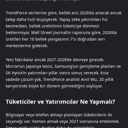
TrendForce verilerine göre, bellek arzı 2026’da artacak ancak
talep daha hızlı büyüyecek. Yapay zeka yatırımları hız
kesmezken, bellek üretiminin tüketiciye dönmesi
beklenmiyor. Wall Street Journal’ın raporuna göre, 2026’da
üretilen her 10 bellek yongasının 7’si doğrudan veri
merkezlerine gidecek.
Yeni fabrikalar ancak 2027-2028’de devreye girecek.
Micron’un Japonya tesisi, Samsung’un genişleme planları ve
SK Hynix’in yatırımları yıllar sonra sonuç verecek. Kısa
vadede çözüm yok. TrendForce analisti Avril Wu, 20 yıllık
kariyerinde böyle bir dönem görmediğini söylüyor.
Tüketiciler ve Yatırımcılar Ne Yapmalı?
Bilgisayar veya telefon almayı planlayan tüketicilerin iki
seçeneği var: hemen almak veya 2027 sonrasına ertelemek.
Ortası riskli çünkü fiyatlar daha da yükselebilir.