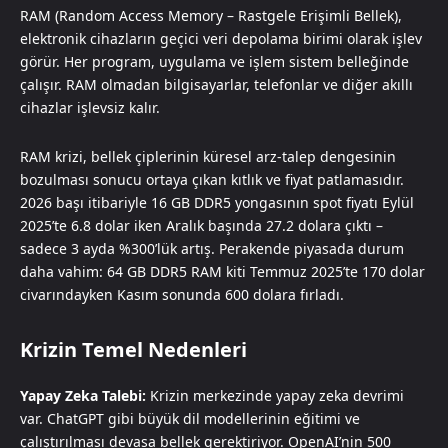
RAM (Random Access Memory – Rastgele Erişimli Bellek),
elektronik cihazların geçici veri depolama birimi olarak işlev
görür. Her program, uygulama ve işlem sistem belleğinde
çalışır. RAM olmadan bilgisayarlar, telefonlar ve diğer akıllı
cihazlar işlevsiz kalır.
RAM krizi, bellek çiplerinin küresel arz-talep dengesinin
bozulması sonucu ortaya çıkan kıtlık ve fiyat patlamasıdır.
2026 başı itibariyle 16 GB DDR5 yongasının spot fiyatı Eylül
2025’te 6.8 dolar iken Aralık başında 27.2 dolara çıktı –
sadece 3 ayda %300’lük artış. Perakende piyasada durum
daha vahim: 64 GB DDR5 RAM kiti Temmuz 2025’te 170 dolar
civarındayken Kasım sonunda 600 dolara fırladı.
Krizin Temel Nedenleri
Yapay Zeka Talebi:
Krizin merkezinde yapay zeka devrimi
var. ChatGPT gibi büyük dil modellerinin eğitimi ve
çalıştırılması devasa bellek gerektiriyor. OpenAI’nin 500