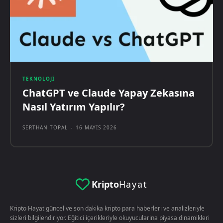
TEKNOLOJI
ChatGPT ve Claude Yapay Zekasına
Nasıl Yatırım Yapılır?
SERTHAN TOPAL
-
16 MAYIS 2026
Kripto
Hayat
Kripto Hayat güncel ve son dakika kripto para haberleri ve analizleriyle
sizleri bilgilendiriyor. Eğitici içerikleriyle okuyucularina piyasa dinamikleri