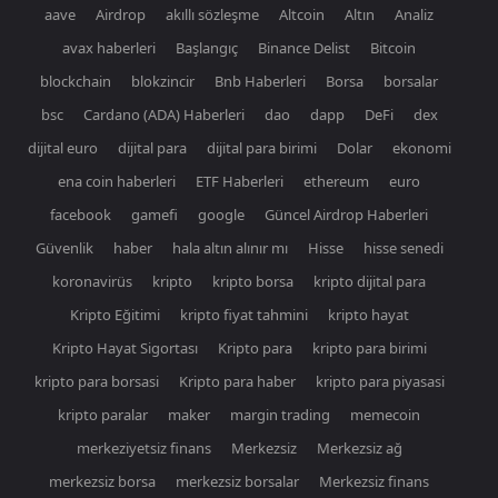
aave
Airdrop
akıllı sözleşme
Altcoin
Altın
Analiz
avax haberleri
Başlangıç
Binance Delist
Bitcoin
blockchain
blokzincir
Bnb Haberleri
Borsa
borsalar
bsc
Cardano (ADA) Haberleri
dao
dapp
DeFi
dex
dijital euro
dijital para
dijital para birimi
Dolar
ekonomi
ena coin haberleri
ETF Haberleri
ethereum
euro
facebook
gamefi
google
Güncel Airdrop Haberleri
Güvenlik
haber
hala altın alınır mı
Hisse
hisse senedi
koronavirüs
kripto
kripto borsa
kripto dijital para
Kripto Eğitimi
kripto fiyat tahmini
kripto hayat
Kripto Hayat Sigortası
Kripto para
kripto para birimi
kripto para borsasi
Kripto para haber
kripto para piyasasi
kripto paralar
maker
margin trading
memecoin
merkeziyetsiz finans
Merkezsiz
Merkezsiz ağ
merkezsiz borsa
merkezsiz borsalar
Merkezsiz finans