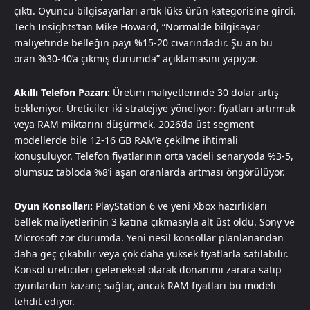
çıktı. Oyuncu bilgisayarları artık lüks ürün kategorisine girdi.
Tech Insights’tan Mike Howard, “Normalde bilgisayar
maliyetinde belleğin payı %15-20 civarındadır. Şu an bu
oran %30-40’a çıkmış durumda” açıklamasını yapıyor.
Akıllı Telefon Pazarı:
Üretim maliyetlerinde 30 dolar artış
bekleniyor. Üreticiler iki stratejiye yöneliyor: fiyatları artırmak
veya RAM miktarını düşürmek. 2026’da üst segment
modellerde bile 12-16 GB RAM’e çekilme ihtimali
konuşuluyor. Telefon fiyatlarının orta vadeli senaryoda %3-5,
olumsuz tabloda %8’i aşan oranlarda artması öngörülüyor.
Oyun Konsolları:
PlayStation 6 ve yeni Xbox hazırlıkları
bellek maliyetlerinin 3 katına çıkmasıyla alt üst oldu. Sony ve
Microsoft zor durumda. Yeni nesil konsollar planlanandan
daha geç çıkabilir veya çok daha yüksek fiyatlarla satılabilir.
Konsol üreticileri geleneksel olarak donanımı zarara satıp
oyunlardan kazanç sağlar, ancak RAM fiyatları bu modeli
tehdit ediyor.