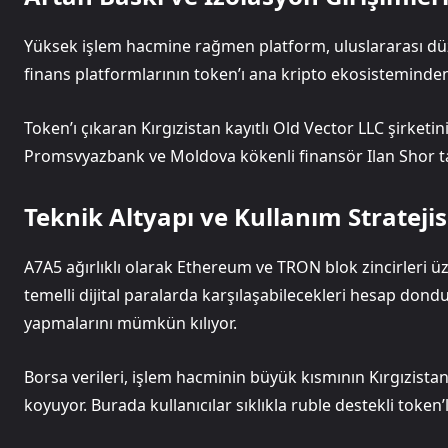
Yüksek işlem hacmine rağmen platform, uluslararası düz
finans platformlarının token’ı ana kripto ekosisteminde
Token’ı çıkaran Kırgızistan kayıtlı Old Vector LLC şirketin
Promsvyazbank ve Moldova kökenli finansör Ilan Shor tara
Teknik Altyapı ve Kullanım Stratejis
A7A5 ağırlıklı olarak Ethereum ve TRON blok zincirleri üze
temelli dijital paralarda karşılaşabilecekleri hesap don
yapmalarını mümkün kılıyor.
Borsa verileri, işlem hacminin büyük kısmının Kırgızist
koyuyor. Burada kullanıcılar sıklıkla ruble destekli token’l