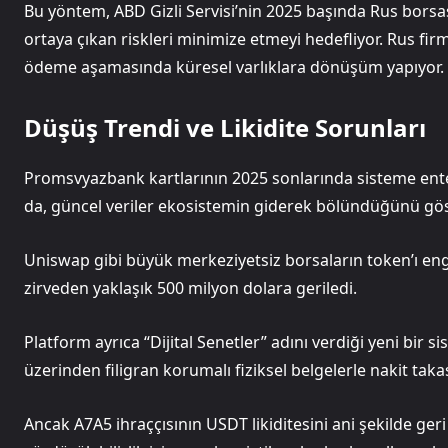
Bu yöntem, ABD Gizli Servisi’nin 2025 başında Rus borsa
ortaya çıkan riskleri minimize etmeyi hedefliyor. Rus firm
ödeme aşamasında küresel varlıklara dönüşüm yapıyor.
Düşüş Trendi ve Likidite Sorunları
Promsvyazbank kartlarının 2025 sonlarında sisteme enteg
da, güncel veriler ekosistemin giderek bölündüğünü gös
Uniswap gibi büyük merkeziyetsiz borsaların token’ı enge
zirveden yaklaşık 500 milyon dolara geriledi.
Platform ayrıca “Dijital Senetler” adını verdiği yeni bir s
üzerinden filigran korumalı fiziksel belgelerle nakit takas
Ancak A7A5 ihraççısının USDT likiditesini ani şekilde geri