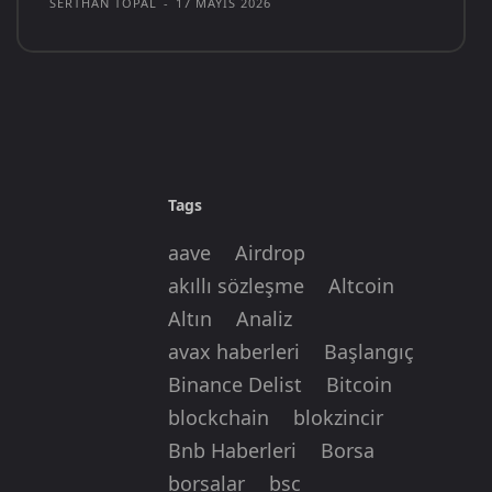
SERTHAN TOPAL
-
17 MAYIS 2026
Tags
aave
Airdrop
akıllı sözleşme
Altcoin
Altın
Analiz
avax haberleri
Başlangıç
Binance Delist
Bitcoin
blockchain
blokzincir
Bnb Haberleri
Borsa
borsalar
bsc