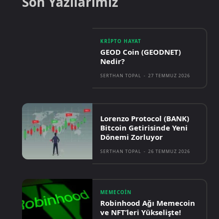
Son Yazılarımız
KRIPTO HAYAT
GEOD Coin (GEODNET)
Nedir?
SERTHAN TOPAL
-
27 TEMMUZ 2026
Lorenzo Protocol (BANK)
Bitcoin Getirisinde Yeni
Dönemi Zorluyor
SERTHAN TOPAL
-
26 TEMMUZ 2026
MEMECOIN
Robinhood Ağı Memecoin
ve NFT’leri Yükselişte!