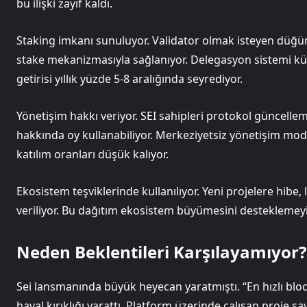
bu ilişki zayıf kaldı.
Staking imkanı sunuluyor. Validator olmak isteyen düğü
stake mekanizmasıyla sağlanıyor. Delegasyon sistemi küçü
getirisi yıllık yüzde 5-8 aralığında seyrediyor.
Yönetişim hakkı veriyor. SEI sahipleri protokol güncellem
hakkında oy kullanabiliyor. Merkeziyetsiz yönetişim mode
katılım oranları düşük kalıyor.
Ekosistem teşviklerinde kullanılıyor. Yeni projelere hibe, lik
veriliyor. Bu dağıtım ekosistem büyümesini desteklemeyi 
Neden Beklentileri Karşılayamıyor?
Sei lansmanında büyük heyecan yaratmıştı. “En hızlı blo
hayal kırıklığı yarattı. Platform üzerinde çalışan proje s