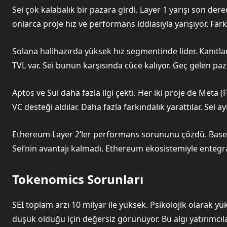
Sei çok kalabalık bir pazara girdi. Layer 1 yarışı son der
onlarca proje hız ve performans iddiasıyla yarışıyor. Fa
Solana halihazırda yüksek hız segmentinde lider. Kanıtla
TVL var. Sei bunun karşısında cüce kalıyor. Geç gelen pa
Aptos ve Sui daha fazla ilgi çekti. Her iki proje de Meta (
VC desteği aldılar. Daha fazla farkındalık yarattılar. Sei ay
Ethereum Layer 2’ler performans sorununu çözdü. Base, 
Sei’nin avantajı kalmadı. Ethereum ekosistemiyle entegras
Tokenomics Sorunları
SEI toplam arzı 10 milyar ile yüksek. Psikolojik olarak yük
düşük olduğu için değersiz görünüyor. Bu algı yatırımcıla