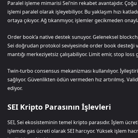
Paralel işleme mimarisi Sei’nin rekabet avantajıdır. Çoğu 
işlemi paralel olarak işleyebiliyor. Bu yaklaşım hızı katl
ortaya çıkıyor. Ağ tıkanmıyor, işlemler gecikmeden onayl
Order book’a native destek sunuyor. Geleneksel blockc
Sei doğrudan protokol seviyesinde order book desteği 
mantığı merkeziyetsiz çalışabiliyor. Limit emir, stop loss gi
Twin-turbo consensus mekanizması kullanılıyor. İyileşti
sağlıyor. Güvenlikten ödün vermeden hız artırılmış. Vali
ediyor.
SEI Kripto Parasının İşlevleri
SEI, Sei ekosisteminin temel kripto parasıdır. İşlem ücret
işlemde gas ücreti olarak SEI harcıyor. Yüksek işlem hac