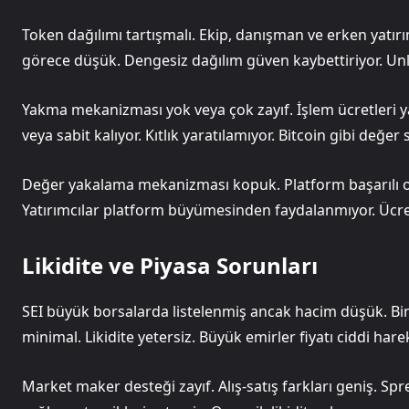
Token dağılımı tartışmalı. Ekip, danışman ve erken yatırı
görece düşük. Dengesiz dağılım güven kaybettiriyor. Unlo
Yakma mekanizması yok veya çok zayıf. İşlem ücretleri yak
veya sabit kalıyor. Kıtlık yaratılamıyor. Bitcoin gibi değer
Değer yakalama mekanizması kopuk. Platform başarılı olsa
Yatırımcılar platform büyümesinden faydalanmıyor. Ücret 
Likidite ve Piyasa Sorunları
SEI büyük borsalarda listelenmiş ancak hacim düşük. Bi
minimal. Likidite yetersiz. Büyük emirler fiyatı ciddi harek
Market maker desteği zayıf. Alış-satış farkları geniş. Spr