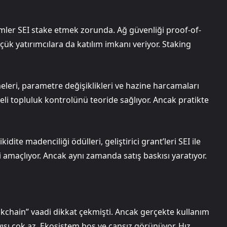
mler SEI stake etmek zorunda. Ağ güvenliği proof-of-
k yatırımcılara da katılım imkanı veriyor. Staking
eleri, parametre değişiklikleri ve hazine harcamaları
li topluluk kontrolünü teoride sağlıyor. Ancak pratikte
idite madenciliği ödülleri, geliştirici grant’leri SEI ile
amaçlıyor. Ancak aynı zamanda satış baskısı yaratıyor.
ckchain” vaadi dikkat çekmişti. Ancak gerçekte kullanım
ayısı çok az. Ekosistem boş ve cansız görünüyor. Hız