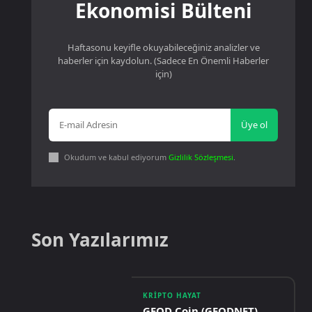
Ekonomisi Bülteni
Haftasonu keyifle okuyabileceğiniz analizler ve
haberler için kaydolun. (Sadece En Önemli Haberler
için)
Üye ol
Okudum ve kabul ediyorum
Gizlilik Sözleşmesi
.
Son Yazılarımız
KRIPTO HAYAT
GEOD Coin (GEODNET)