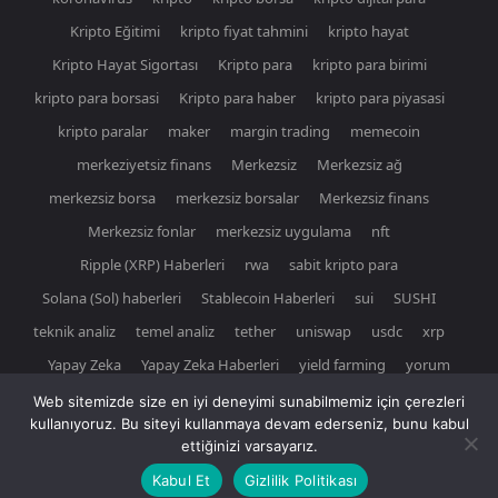
Kripto Eğitimi
kripto fiyat tahmini
kripto hayat
Kripto Hayat Sigortası
Kripto para
kripto para birimi
kripto para borsasi
Kripto para haber
kripto para piyasasi
kripto paralar
maker
margin trading
memecoin
merkeziyetsiz finans
Merkezsiz
Merkezsiz ağ
merkezsiz borsa
merkezsiz borsalar
Merkezsiz finans
Merkezsiz fonlar
merkezsiz uygulama
nft
Ripple (XRP) Haberleri
rwa
sabit kripto para
Solana (Sol) haberleri
Stablecoin Haberleri
sui
SUSHI
teknik analiz
temel analiz
tether
uniswap
usdc
xrp
Yapay Zeka
Yapay Zeka Haberleri
yield farming
yorum
Web sitemizde size en iyi deneyimi sunabilmemiz için çerezleri
kullanıyoruz. Bu siteyi kullanmaya devam ederseniz, bunu kabul
ettiğinizi varsayarız.
© Newspaper WordPress Theme by TagDiv
Kabul Et
Gizlilik Politikası