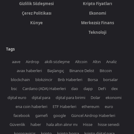
Gizlilik Sözleşmesi
Kripto Fiyatları
Çerez Politikası
Ekonomi
Künye
Merkezsiz Finans
Teknoloji
Tags
aave
Airdrop
akıllı sözleşme
Altcoin
Altın
Analiz
avax haberleri
Başlangıç
Binance Delist
Bitcoin
blockchain
blokzincir
Bnb Haberleri
Borsa
borsalar
bsc
Cardano (ADA) Haberleri
dao
dapp
DeFi
dex
dijital euro
dijital para
dijital para birimi
Dolar
ekonomi
ena coin haberleri
ETF Haberleri
ethereum
euro
facebook
gamefi
google
Güncel Airdrop Haberleri
Güvenlik
haber
hala altın alınır mı
Hisse
hisse senedi
koronavirüs
kripto
kripto borsa
kripto dijital para