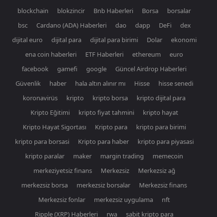
blockchain
blokzincir
Bnb Haberleri
Borsa
borsalar
bsc
Cardano (ADA) Haberleri
dao
dapp
DeFi
dex
dijital euro
dijital para
dijital para birimi
Dolar
ekonomi
ena coin haberleri
ETF Haberleri
ethereum
euro
facebook
gamefi
google
Güncel Airdrop Haberleri
Güvenlik
haber
hala altın alınır mı
Hisse
hisse senedi
koronavirüs
kripto
kripto borsa
kripto dijital para
Kripto Eğitimi
kripto fiyat tahmini
kripto hayat
Kripto Hayat Sigortası
Kripto para
kripto para birimi
kripto para borsasi
Kripto para haber
kripto para piyasasi
kripto paralar
maker
margin trading
memecoin
merkeziyetsiz finans
Merkezsiz
Merkezsiz ağ
merkezsiz borsa
merkezsiz borsalar
Merkezsiz finans
Merkezsiz fonlar
merkezsiz uygulama
nft
Ripple (XRP) Haberleri
rwa
sabit kripto para