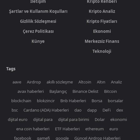
İletişim
Kripto Rehberi
Şartlar ve Kullanım Koşulları
Kripto Analiz
Gizlilik Sözleşmesi
Kripto Fiyatları
Çerez Politikası
Ekonomi
Künye
Merkezsiz Finans
Teknoloji
Tags
aave
Airdrop
akıllı sözleşme
Altcoin
Altın
Analiz
avax haberleri
Başlangıç
Binance Delist
Bitcoin
blockchain
blokzincir
Bnb Haberleri
Borsa
borsalar
bsc
Cardano (ADA) Haberleri
dao
dapp
DeFi
dex
dijital euro
dijital para
dijital para birimi
Dolar
ekonomi
ena coin haberleri
ETF Haberleri
ethereum
euro
facebook
gamefi
google
Güncel Airdrop Haberleri