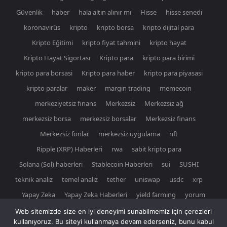
Güvenlik
haber
hala altın alınır mı
Hisse
hisse senedi
koronavirüs
kripto
kripto borsa
kripto dijital para
Kripto Eğitimi
kripto fiyat tahmini
kripto hayat
Kripto Hayat Sigortası
Kripto para
kripto para birimi
kripto para borsasi
Kripto para haber
kripto para piyasasi
kripto paralar
maker
margin trading
memecoin
merkeziyetsiz finans
Merkezsiz
Merkezsiz ağ
merkezsiz borsa
merkezsiz borsalar
Merkezsiz finans
Merkezsiz fonlar
merkezsiz uygulama
nft
Ripple (XRP) Haberleri
rwa
sabit kripto para
Solana (Sol) haberleri
Stablecoin Haberleri
sui
SUSHI
teknik analiz
temel analiz
tether
uniswap
usdc
xrp
Yapay Zeka
Yapay Zeka Haberleri
yield farming
yorum
Web sitemizde size en iyi deneyimi sunabilmemiz için çerezleri
kullanıyoruz. Bu siteyi kullanmaya devam ederseniz, bunu kabul