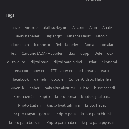
Tags
aave
Airdrop
akıllı sözleşme
Altcoin
Altın
Analiz
avax haberleri
Başlangıç
Binance Delist
Bitcoin
blockchain
blokzincir
Bnb Haberleri
Borsa
borsalar
bsc
Cardano (ADA) Haberleri
dao
dapp
DeFi
dex
dijital euro
dijital para
dijital para birimi
Dolar
ekonomi
ena coin haberleri
ETF Haberleri
ethereum
euro
facebook
gamefi
google
Güncel Airdrop Haberleri
Güvenlik
haber
hala altın alınır mı
Hisse
hisse senedi
koronavirüs
kripto
kripto borsa
kripto dijital para
Kripto Eğitimi
kripto fiyat tahmini
kripto hayat
Kripto Hayat Sigortası
Kripto para
kripto para birimi
kripto para borsasi
Kripto para haber
kripto para piyasasi