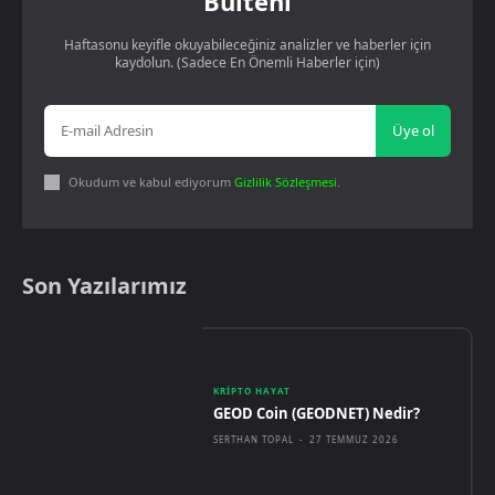
Bülteni
Haftasonu keyifle okuyabileceğiniz analizler ve haberler için
kaydolun. (Sadece En Önemli Haberler için)
Üye ol
Okudum ve kabul ediyorum
Gizlilik Sözleşmesi
.
Son Yazılarımız
KRIPTO HAYAT
GEOD Coin (GEODNET) Nedir?
SERTHAN TOPAL
-
27 TEMMUZ 2026