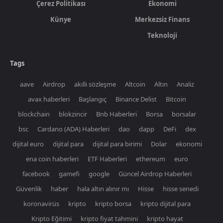
Çerez Politikası
Ekonomi
Künye
Merkezsiz Finans
Teknoloji
Tags
aave
Airdrop
akıllı sözleşme
Altcoin
Altın
Analiz
avax haberleri
Başlangıç
Binance Delist
Bitcoin
blockchain
blokzincir
Bnb Haberleri
Borsa
borsalar
bsc
Cardano (ADA) Haberleri
dao
dapp
DeFi
dex
dijital euro
dijital para
dijital para birimi
Dolar
ekonomi
ena coin haberleri
ETF Haberleri
ethereum
euro
facebook
gamefi
google
Güncel Airdrop Haberleri
Güvenlik
haber
hala altın alınır mı
Hisse
hisse senedi
koronavirüs
kripto
kripto borsa
kripto dijital para
Kripto Eğitimi
kripto fiyat tahmini
kripto hayat