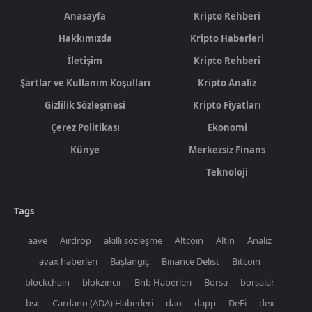
Anasayfa
Kripto Rehberi
Hakkımızda
Kripto Haberleri
İletişim
Kripto Rehberi
Şartlar ve Kullanım Koşulları
Kripto Analiz
Gizlilik Sözleşmesi
Kripto Fiyatları
Çerez Politikası
Ekonomi
Künye
Merkezsiz Finans
Teknoloji
Tags
aave
Airdrop
akıllı sözleşme
Altcoin
Altın
Analiz
avax haberleri
Başlangıç
Binance Delist
Bitcoin
blockchain
blokzincir
Bnb Haberleri
Borsa
borsalar
bsc
Cardano (ADA) Haberleri
dao
dapp
DeFi
dex