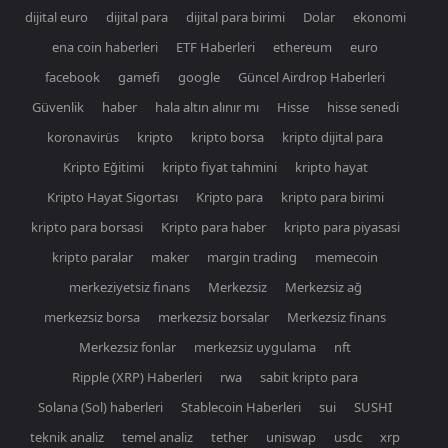
dijital euro
dijital para
dijital para birimi
Dolar
ekonomi
ena coin haberleri
ETF Haberleri
ethereum
euro
facebook
gamefi
google
Güncel Airdrop Haberleri
Güvenlik
haber
hala altın alınır mı
Hisse
hisse senedi
koronavirüs
kripto
kripto borsa
kripto dijital para
Kripto Eğitimi
kripto fiyat tahmini
kripto hayat
Kripto Hayat Sigortası
Kripto para
kripto para birimi
kripto para borsasi
Kripto para haber
kripto para piyasasi
kripto paralar
maker
margin trading
memecoin
merkeziyetsiz finans
Merkezsiz
Merkezsiz ağ
merkezsiz borsa
merkezsiz borsalar
Merkezsiz finans
Merkezsiz fonlar
merkezsiz uygulama
nft
Ripple (XRP) Haberleri
rwa
sabit kripto para
Solana (Sol) haberleri
Stablecoin Haberleri
sui
SUSHI
teknik analiz
temel analiz
tether
uniswap
usdc
xrp