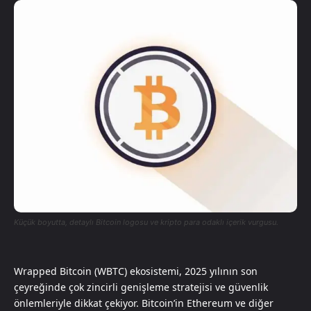
Küçük boyutta, detaylı Bitcoin logosu ve kripto para odaklı içerik vurgusu.
Wrapped Bitcoin (WBTC) ekosistemi, 2025 yılının son
çeyreğinde çok zincirli genişleme stratejisi ve güvenlik
önlemleriyle dikkat çekiyor. Bitcoin’in Ethereum ve diğer