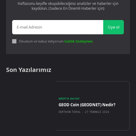
Haftasonu keyifle okuyabileceğiniz analizler ve haberler için
kaydolun. (Sadece En Önemli Haberler için)
Üye ol
Okudum ve kabul ediyorum
Gizlilik Sözleşmesi
.
Son Yazılarımız
KRIPTO HAYAT
GEOD Coin (GEODNET) Nedir?
SERTHAN TOPAL
-
27 TEMMUZ 2026