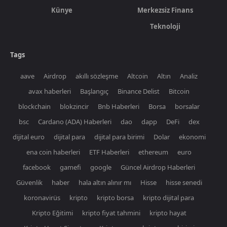
Künye
Merkezsiz Finans
Teknoloji
Tags
aave
Airdrop
akıllı sözleşme
Altcoin
Altın
Analiz
avax haberleri
Başlangıç
Binance Delist
Bitcoin
blockchain
blokzincir
Bnb Haberleri
Borsa
borsalar
bsc
Cardano (ADA) Haberleri
dao
dapp
DeFi
dex
dijital euro
dijital para
dijital para birimi
Dolar
ekonomi
ena coin haberleri
ETF Haberleri
ethereum
euro
facebook
gamefi
google
Güncel Airdrop Haberleri
Güvenlik
haber
hala altın alınır mı
Hisse
hisse senedi
koronavirüs
kripto
kripto borsa
kripto dijital para
Kripto Eğitimi
kripto fiyat tahmini
kripto hayat