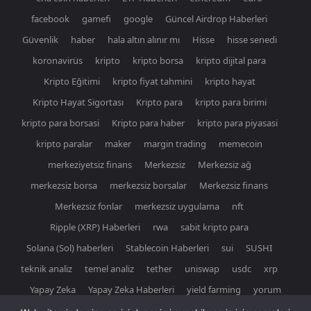
facebook
gamefi
google
Güncel Airdrop Haberleri
Güvenlik
haber
hala altın alınır mı
Hisse
hisse senedi
koronavirüs
kripto
kripto borsa
kripto dijital para
Kripto Eğitimi
kripto fiyat tahmini
kripto hayat
Kripto Hayat Sigortası
Kripto para
kripto para birimi
kripto para borsasi
Kripto para haber
kripto para piyasasi
kripto paralar
maker
margin trading
memecoin
merkeziyetsiz finans
Merkezsiz
Merkezsiz ağ
merkezsiz borsa
merkezsiz borsalar
Merkezsiz finans
Merkezsiz fonlar
merkezsiz uygulama
nft
Ripple (XRP) Haberleri
rwa
sabit kripto para
Solana (Sol) haberleri
Stablecoin Haberleri
sui
SUSHI
teknik analiz
temel analiz
tether
uniswap
usdc
xrp
Yapay Zeka
Yapay Zeka Haberleri
yield farming
yorum