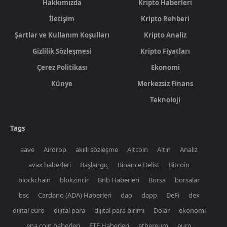
Hakkımızda
Kripto Haberleri
İletişim
Kripto Rehberi
Şartlar ve Kullanım Koşulları
Kripto Analiz
Gizlilik Sözleşmesi
Kripto Fiyatları
Çerez Politikası
Ekonomi
Künye
Merkezsiz Finans
Teknoloji
Tags
aave
Airdrop
akıllı sözleşme
Altcoin
Altın
Analiz
avax haberleri
Başlangıç
Binance Delist
Bitcoin
blockchain
blokzincir
Bnb Haberleri
Borsa
borsalar
bsc
Cardano (ADA) Haberleri
dao
dapp
DeFi
dex
dijital euro
dijital para
dijital para birimi
Dolar
ekonomi
ena coin haberleri
ETF Haberleri
ethereum
euro