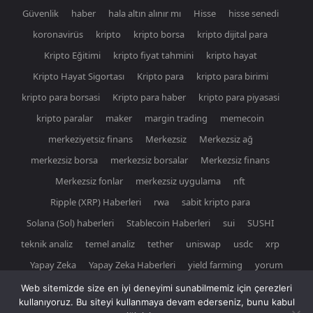
Güvenlik
haber
hala altın alınır mı
Hisse
hisse senedi
koronavirüs
kripto
kripto borsa
kripto dijital para
Kripto Eğitimi
kripto fiyat tahmini
kripto hayat
Kripto Hayat Sigortası
Kripto para
kripto para birimi
kripto para borsasi
Kripto para haber
kripto para piyasasi
kripto paralar
maker
margin trading
memecoin
merkeziyetsiz finans
Merkezsiz
Merkezsiz ağ
merkezsiz borsa
merkezsiz borsalar
Merkezsiz finans
Merkezsiz fonlar
merkezsiz uygulama
nft
Ripple (XRP) Haberleri
rwa
sabit kripto para
Solana (Sol) haberleri
Stablecoin Haberleri
sui
SUSHI
teknik analiz
temel analiz
tether
uniswap
usdc
xrp
Yapay Zeka
Yapay Zeka Haberleri
yield farming
yorum
Web sitemizde size en iyi deneyimi sunabilmemiz için çerezleri
kullanıyoruz. Bu siteyi kullanmaya devam ederseniz, bunu kabul