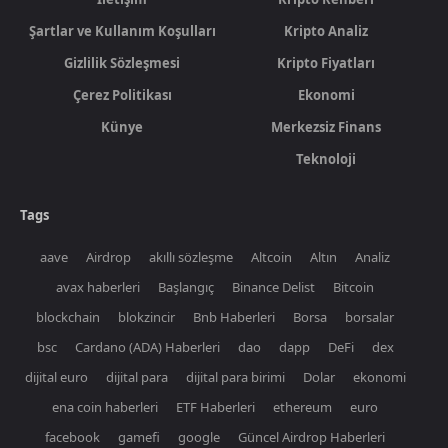
Şartlar ve Kullanım Koşulları
Kripto Analiz
Gizlilik Sözleşmesi
Kripto Fiyatları
Çerez Politikası
Ekonomi
Künye
Merkezsiz Finans
Teknoloji
Tags
aave
Airdrop
akıllı sözleşme
Altcoin
Altın
Analiz
avax haberleri
Başlangıç
Binance Delist
Bitcoin
blockchain
blokzincir
Bnb Haberleri
Borsa
borsalar
bsc
Cardano (ADA) Haberleri
dao
dapp
DeFi
dex
dijital euro
dijital para
dijital para birimi
Dolar
ekonomi
ena coin haberleri
ETF Haberleri
ethereum
euro
facebook
gamefi
google
Güncel Airdrop Haberleri