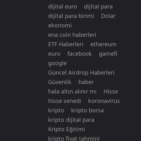
dijital euro
dijital para
dijital para birimi
Dolar
ekonomi
ena coin haberleri
ETF Haberleri
ethereum
euro
facebook
gamefi
google
Güncel Airdrop Haberleri
Güvenlik
haber
hala altın alınır mı
Hisse
hisse senedi
koronavirüs
kripto
kripto borsa
kripto dijital para
Kripto Eğitimi
kripto fiyat tahmini