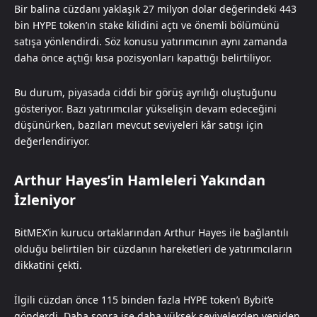
Bir balina cüzdanı yaklaşık 27 milyon dolar değerindeki 443
bin HYPE token’ın stake kilidini açtı ve önemli bölümünü
satışa yönlendirdi. Söz konusu yatırımcının aynı zamanda
daha önce açtığı kısa pozisyonları kapattığı belirtiliyor.
Bu durum, piyasada ciddi bir görüş ayrılığı oluştuğunu
gösteriyor. Bazı yatırımcılar yükselişin devam edeceğini
düşünürken, bazıları mevcut seviyeleri kâr satışı için
değerlendiriyor.
Arthur Hayes’in Hamleleri Yakından
İzleniyor
BitMEX’in kurucu ortaklarından Arthur Hayes ile bağlantılı
olduğu belirtilen bir cüzdanın hareketleri de yatırımcıların
dikkatini çekti.
İlgili cüzdan önce 115 binden fazla HYPE token’ı Bybit’e
gönderdi. Daha sonra ise daha yüksek seviyelerden yeniden