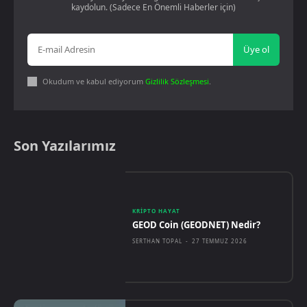
kaydolun. (Sadece En Önemli Haberler için)
Üye ol
Okudum ve kabul ediyorum
Gizlilik Sözleşmesi
.
Son Yazılarımız
KRIPTO HAYAT
GEOD Coin (GEODNET) Nedir?
SERTHAN TOPAL
-
27 TEMMUZ 2026