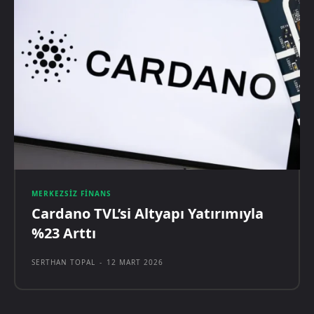
MERKEZSIZ FINANS
Cardano TVL’si Altyapı Yatırımıyla
%23 Arttı
SERTHAN TOPAL
-
12 MART 2026