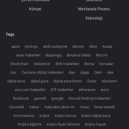
Künye
Merkezsiz Finans
Teknoloji
Tags
aave
Airdrop
akıllı sözleşme
Altcoin
Altın
Analiz
avax haberleri
Başlangıç
Binance Delist
Bitcoin
blockchain
blokzincir
Bnb Haberleri
Borsa
borsalar
bsc
Cardano (ADA) Haberleri
dao
dapp
DeFi
dex
dijital euro
dijital para
dijital para birimi
Dolar
ekonomi
ena coin haberleri
ETF Haberleri
ethereum
euro
facebook
gamefi
google
Güncel Airdrop Haberleri
Güvenlik
haber
hala altın alınır mı
Hisse
hisse senedi
koronavirüs
kripto
kripto borsa
kripto dijital para
Kripto Eğitimi
kripto fiyat tahmini
kripto hayat