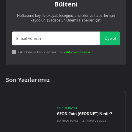
Bülteni
Haftasonu keyifle okuyabileceğiniz analizler ve haberler için
kaydolun. (Sadece En Önemli Haberler için)
Üye ol
Okudum ve kabul ediyorum
Gizlilik Sözleşmesi
.
Son Yazılarımız
KRIPTO HAYAT
GEOD Coin (GEODNET) Nedir?
SERTHAN TOPAL
-
27 TEMMUZ 2026