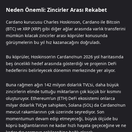
Neden Önemli: Zincirler Arası Rekabet
Cardano kurucusu Charles Hoskinson, Cardano ile Bitcoin
(BTC) ve XRP (XRP) gibi diğer ağlar arasında varlık transferini
mümkün kılacak zincirler arası köprüler konusunda
görüşmelerin bu yıl hız kazanacağını doğruladı.
Bu köprüler, Hoskinson’ın Cardano’nun 2026 yol haritasında
beş öncelikli hedef arasında gösterdiği ve projenin DeFi
hedeflerini belirleyecek dönemin merkezinde yer alıyor.
Buna rağmen ağın 142 milyon dolarlık TVL’si, daha büyük
zincirlerin elinde tuttuğu miktarların çok küçük bir kısmını
oluşturuyor. Ethereum’un (ETH) DeFi ekosistemi onlarca
milyar dolarlık TVL’ye sahipken, Solana (SOL) da Cardano’nun
mevcut rakamlarının çok üzerinde seyrediyor. Son
momentumun devam edip etmeyeceği, büyük ölçüde bu
köprü bağlantılarının ne kadar hızlı hayata geçeceğine ve ne