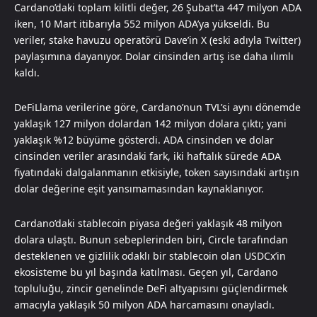
Cardano’daki toplam kilitli değer, 26 Şubat’ta 447 milyon ADA
iken, 10 Mart itibarıyla 552 milyon ADA’ya yükseldi. Bu
veriler, stake havuzu operatörü Dave’in X (eski adıyla Twitter)
paylaşımına dayanıyor. Dolar cinsinden artış ise daha ılımlı
kaldı.
DeFiLlama verilerine göre, Cardano’nun TVL’si aynı dönemde
yaklaşık 127 milyon dolardan 142 milyon dolara çıktı; yani
yaklaşık %12 büyüme gösterdi. ADA cinsinden ve dolar
cinsinden veriler arasındaki fark, iki haftalık sürede ADA
fiyatındaki dalgalanmanın etkisiyle, token sayısındaki artışın
dolar değerine eşit yansımamasından kaynaklanıyor.
Cardano’daki stablecoin piyasa değeri yaklaşık 48 milyon
dolara ulaştı. Bunun sebeplerinden biri, Circle tarafından
desteklenen ve gizlilik odaklı bir stablecoin olan USDCx’in
ekosisteme bu yıl başında katılması. Geçen yıl, Cardano
topluluğu, zincir genelinde DeFi altyapısını güçlendirmek
amacıyla yaklaşık 50 milyon ADA harcamasını onayladı.