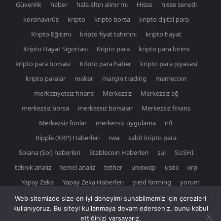
Güvenlik
haber
hala altın alınır mı
Hisse
hisse senedi
koronavirüs
kripto
kripto borsa
kripto dijital para
Kripto Eğitimi
kripto fiyat tahmini
kripto hayat
Kripto Hayat Sigortası
Kripto para
kripto para birimi
kripto para borsasi
Kripto para haber
kripto para piyasasi
kripto paralar
maker
margin trading
memecoin
merkeziyetsiz finans
Merkezsiz
Merkezsiz ağ
merkezsiz borsa
merkezsiz borsalar
Merkezsiz finans
Merkezsiz fonlar
merkezsiz uygulama
nft
Ripple (XRP) Haberleri
rwa
sabit kripto para
Solana (Sol) haberleri
Stablecoin Haberleri
sui
SUSHI
teknik analiz
temel analiz
tether
uniswap
usdc
xrp
Yapay Zeka
Yapay Zeka Haberleri
yield farming
yorum
Web sitemizde size en iyi deneyimi sunabilmemiz için çerezleri
kullanıyoruz. Bu siteyi kullanmaya devam ederseniz, bunu kabul
ettiğinizi varsayarız.