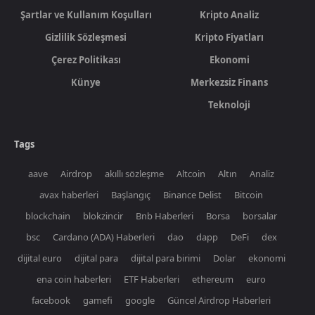
Şartlar ve Kullanım Koşulları
Kripto Analiz
Gizlilik Sözleşmesi
Kripto Fiyatları
Çerez Politikası
Ekonomi
Künye
Merkezsiz Finans
Teknoloji
Tags
aave
Airdrop
akıllı sözleşme
Altcoin
Altın
Analiz
avax haberleri
Başlangıç
Binance Delist
Bitcoin
blockchain
blokzincir
Bnb Haberleri
Borsa
borsalar
bsc
Cardano (ADA) Haberleri
dao
dapp
DeFi
dex
dijital euro
dijital para
dijital para birimi
Dolar
ekonomi
ena coin haberleri
ETF Haberleri
ethereum
euro
facebook
gamefi
google
Güncel Airdrop Haberleri