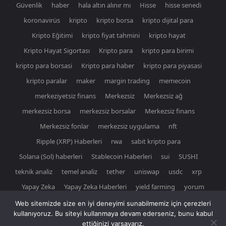
Güvenlik
haber
hala altın alınır mı
Hisse
hisse senedi
koronavirüs
kripto
kripto borsa
kripto dijital para
Kripto Eğitimi
kripto fiyat tahmini
kripto hayat
Kripto Hayat Sigortası
Kripto para
kripto para birimi
kripto para borsasi
Kripto para haber
kripto para piyasasi
kripto paralar
maker
margin trading
memecoin
merkeziyetsiz finans
Merkezsiz
Merkezsiz ağ
merkezsiz borsa
merkezsiz borsalar
Merkezsiz finans
Merkezsiz fonlar
merkezsiz uygulama
nft
Ripple (XRP) Haberleri
rwa
sabit kripto para
Solana (Sol) haberleri
Stablecoin Haberleri
sui
SUSHI
teknik analiz
temel analiz
tether
uniswap
usdc
xrp
Yapay Zeka
Yapay Zeka Haberleri
yield farming
yorum
Web sitemizde size en iyi deneyimi sunabilmemiz için çerezleri
kullanıyoruz. Bu siteyi kullanmaya devam ederseniz, bunu kabul
ettiğinizi varsayarız.