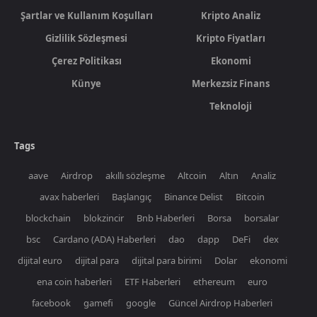
Şartlar ve Kullanım Koşulları
Kripto Analiz
Gizlilik Sözleşmesi
Kripto Fiyatları
Çerez Politikası
Ekonomi
Künye
Merkezsiz Finans
Teknoloji
Tags
aave
Airdrop
akıllı sözleşme
Altcoin
Altın
Analiz
avax haberleri
Başlangıç
Binance Delist
Bitcoin
blockchain
blokzincir
Bnb Haberleri
Borsa
borsalar
bsc
Cardano (ADA) Haberleri
dao
dapp
DeFi
dex
dijital euro
dijital para
dijital para birimi
Dolar
ekonomi
ena coin haberleri
ETF Haberleri
ethereum
euro
facebook
gamefi
google
Güncel Airdrop Haberleri