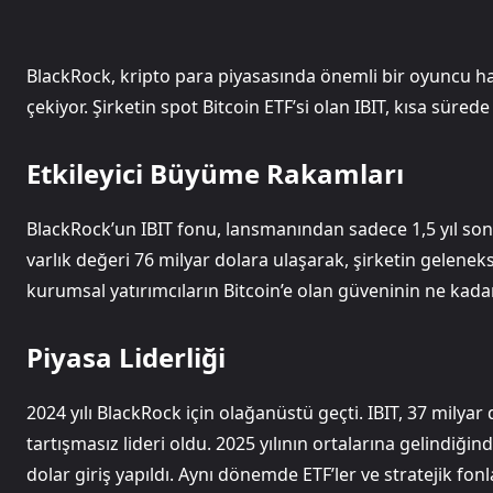
BlackRock, kripto para piyasasında önemli bir oyuncu hali
çekiyor. Şirketin spot Bitcoin ETF’si olan IBIT, kısa sür
Etkileyici Büyüme Rakamları
BlackRock’un IBIT fonu, lansmanından sadece 1,5 yıl son
varlık değeri 76 milyar dolara ulaşarak, şirketin gelenek
kurumsal yatırımcıların Bitcoin’e olan güveninin ne kadar
Piyasa Liderliği
2024 yılı BlackRock için olağanüstü geçti. IBIT, 37 milyar 
tartışmasız lideri oldu. 2025 yılının ortalarına gelindiği
dolar giriş yapıldı. Aynı dönemde ETF’ler ve stratejik fonla