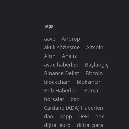
Tags
aave
Airdrop
akıllı sözleşme
Altcoin
Altın
Analiz
avax haberleri
Başlangıç
Binance Delist
Bitcoin
blockchain
blokzincir
Bnb Haberleri
Borsa
borsalar
bsc
Cardano (ADA) Haberleri
dao
dapp
DeFi
dex
dijital euro
dijital para