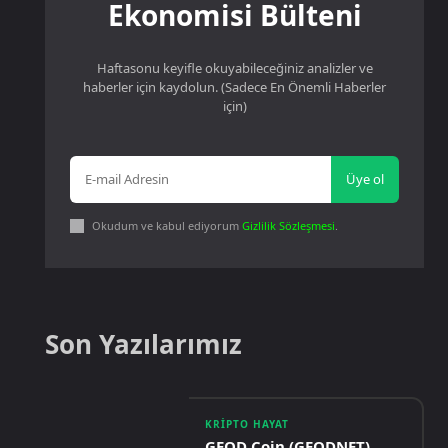
Ekonomisi Bülteni
Haftasonu keyifle okuyabileceğiniz analizler ve
haberler için kaydolun. (Sadece En Önemli Haberler
için)
Üye ol
Okudum ve kabul ediyorum
Gizlilik Sözleşmesi
.
Son Yazılarımız
KRIPTO HAYAT
GEOD Coin (GEODNET)