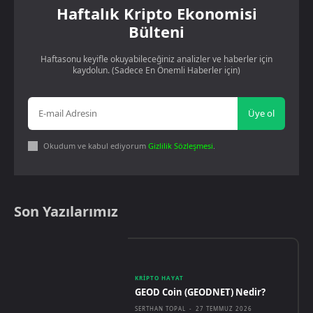
Haftalık Kripto Ekonomisi
Bülteni
Haftasonu keyifle okuyabileceğiniz analizler ve haberler için
kaydolun. (Sadece En Önemli Haberler için)
Üye ol
Okudum ve kabul ediyorum
Gizlilik Sözleşmesi
.
Son Yazılarımız
KRIPTO HAYAT
GEOD Coin (GEODNET) Nedir?
SERTHAN TOPAL
-
27 TEMMUZ 2026