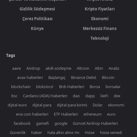
Gizlilik Sözleşmesi
Kripto Fiyatları
Çerez Politikası
Ekonomi
Künye
Merkezsiz Finans
Teknoloji
Tags
aave
Airdrop
akıllı sözleşme
Altcoin
Altın
Analiz
avax haberleri
Başlangıç
Binance Delist
Bitcoin
blockchain
blokzincir
Bnb Haberleri
Borsa
borsalar
bsc
Cardano (ADA) Haberleri
dao
dapp
DeFi
dex
dijital euro
dijital para
dijital para birimi
Dolar
ekonomi
ena coin haberleri
ETF Haberleri
ethereum
euro
facebook
gamefi
google
Güncel Airdrop Haberleri
Güvenlik
haber
hala altın alınır mı
Hisse
hisse senedi