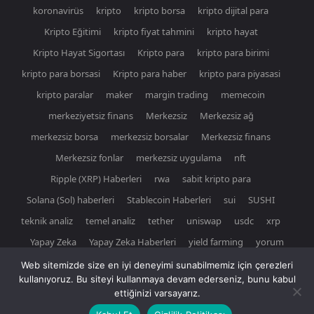
koronavirüs
kripto
kripto borsa
kripto dijital para
Kripto Eğitimi
kripto fiyat tahmini
kripto hayat
Kripto Hayat Sigortası
Kripto para
kripto para birimi
kripto para borsasi
Kripto para haber
kripto para piyasasi
kripto paralar
maker
margin trading
memecoin
merkeziyetsiz finans
Merkezsiz
Merkezsiz ağ
merkezsiz borsa
merkezsiz borsalar
Merkezsiz finans
Merkezsiz fonlar
merkezsiz uygulama
nft
Ripple (XRP) Haberleri
rwa
sabit kripto para
Solana (Sol) haberleri
Stablecoin Haberleri
sui
SUSHI
teknik analiz
temel analiz
tether
uniswap
usdc
xrp
Yapay Zeka
Yapay Zeka Haberleri
yield farming
yorum
Web sitemizde size en iyi deneyimi sunabilmemiz için çerezleri
kullanıyoruz. Bu siteyi kullanmaya devam ederseniz, bunu kabul
ettiğinizi varsayarız.
© Newspaper WordPress Theme by TagDiv