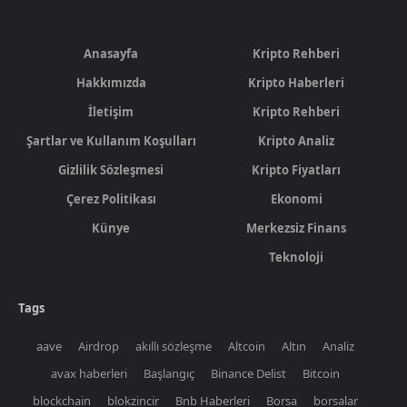
Anasayfa
Kripto Rehberi
Hakkımızda
Kripto Haberleri
İletişim
Kripto Rehberi
Şartlar ve Kullanım Koşulları
Kripto Analiz
Gizlilik Sözleşmesi
Kripto Fiyatları
Çerez Politikası
Ekonomi
Künye
Merkezsiz Finans
Teknoloji
Tags
aave
Airdrop
akıllı sözleşme
Altcoin
Altın
Analiz
avax haberleri
Başlangıç
Binance Delist
Bitcoin
blockchain
blokzincir
Bnb Haberleri
Borsa
borsalar