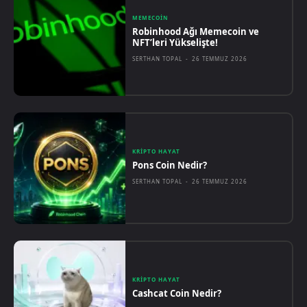
MEMECOIN
Robinhood Ağı Memecoin ve
NFT’leri Yükselişte!
SERTHAN TOPAL
-
26 TEMMUZ 2026
KRIPTO HAYAT
Pons Coin Nedir?
SERTHAN TOPAL
-
26 TEMMUZ 2026
KRIPTO HAYAT
Cashcat Coin Nedir?