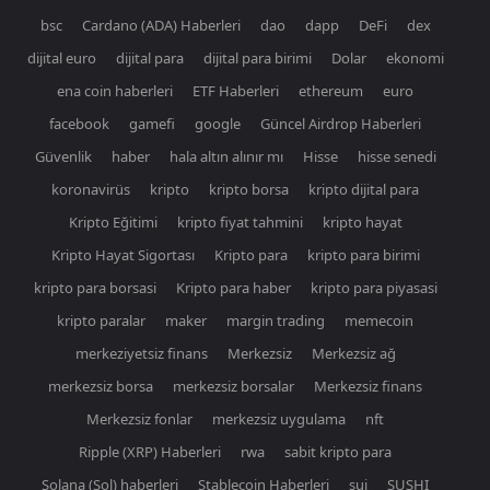
bsc
Cardano (ADA) Haberleri
dao
dapp
DeFi
dex
dijital euro
dijital para
dijital para birimi
Dolar
ekonomi
ena coin haberleri
ETF Haberleri
ethereum
euro
facebook
gamefi
google
Güncel Airdrop Haberleri
Güvenlik
haber
hala altın alınır mı
Hisse
hisse senedi
koronavirüs
kripto
kripto borsa
kripto dijital para
Kripto Eğitimi
kripto fiyat tahmini
kripto hayat
Kripto Hayat Sigortası
Kripto para
kripto para birimi
kripto para borsasi
Kripto para haber
kripto para piyasasi
kripto paralar
maker
margin trading
memecoin
merkeziyetsiz finans
Merkezsiz
Merkezsiz ağ
merkezsiz borsa
merkezsiz borsalar
Merkezsiz finans
Merkezsiz fonlar
merkezsiz uygulama
nft
Ripple (XRP) Haberleri
rwa
sabit kripto para
Solana (Sol) haberleri
Stablecoin Haberleri
sui
SUSHI