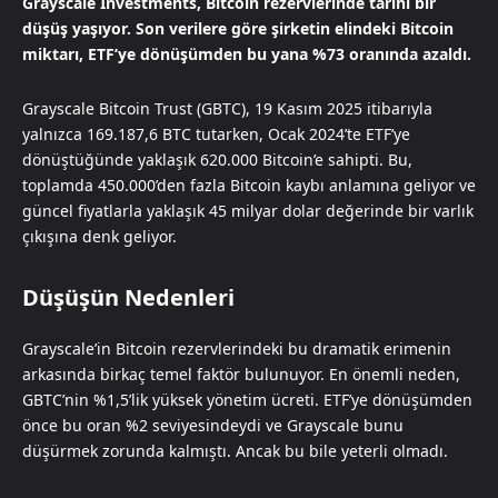
Grayscale Investments, Bitcoin rezervlerinde tarihi bir
düşüş yaşıyor. Son verilere göre şirketin elindeki Bitcoin
miktarı, ETF’ye dönüşümden bu yana %73 oranında azaldı.
Grayscale Bitcoin Trust (GBTC), 19 Kasım 2025 itibarıyla
yalnızca 169.187,6 BTC tutarken, Ocak 2024’te ETF’ye
dönüştüğünde yaklaşık 620.000 Bitcoin’e sahipti. Bu,
toplamda 450.000’den fazla Bitcoin kaybı anlamına geliyor ve
güncel fiyatlarla yaklaşık 45 milyar dolar değerinde bir varlık
çıkışına denk geliyor.
Düşüşün Nedenleri
Grayscale’in Bitcoin rezervlerindeki bu dramatik erimenin
arkasında birkaç temel faktör bulunuyor. En önemli neden,
GBTC’nin %1,5’lik yüksek yönetim ücreti. ETF’ye dönüşümden
önce bu oran %2 seviyesindeydi ve Grayscale bunu
düşürmek zorunda kalmıştı. Ancak bu bile yeterli olmadı.