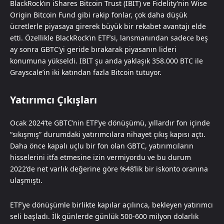
BlackRock’ın iShares Bitcoin Trust (IBIT) ve Fidelity’nin Wise
Origin Bitcoin Fund gibi rakip fonlar, çok daha düşük
ücretlerle piyasaya girerek büyük bir rekabet avantajı elde
etti. Özellikle BlackRock’ın ETF’si, lansmanından sadece beş
ay sonra GBTC’yi geride bırakarak piyasanın lideri
konumuna yükseldi. IBIT şu anda yaklaşık 358.000 BTC ile
Grayscale’in iki katından fazla Bitcoin tutuyor.
Yatırımcı Çıkışları
Ocak 2024’te GBTC’nin ETF’ye dönüşümü, yıllardır fon içinde
“sıkışmış” durumdaki yatırımcılara nihayet çıkış kapısı açtı.
Daha önce kapalı uçlu bir fon olan GBTC, yatırımcıların
hisselerini itfa etmesine izin vermiyordu ve bu durum
2022’de net varlık değerine göre %48’lik bir iskonto oranına
ulaşmıştı.
ETF’ye dönüşümle birlikte kapılar açılınca, bekleyen yatırımcı
seli başladı. İlk günlerde günlük 500-600 milyon dolarlık