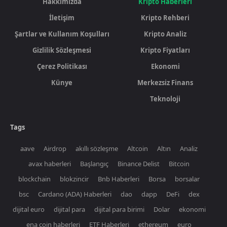
Hakkımızda
Kripto Haberleri
İletişim
Kripto Rehberi
Şartlar ve Kullanım Koşulları
Kripto Analiz
Gizlilik Sözleşmesi
Kripto Fiyatları
Çerez Politikası
Ekonomi
Künye
Merkezsiz Finans
Teknoloji
Tags
aave
Airdrop
akıllı sözleşme
Altcoin
Altın
Analiz
avax haberleri
Başlangıç
Binance Delist
Bitcoin
blockchain
blokzincir
Bnb Haberleri
Borsa
borsalar
bsc
Cardano (ADA) Haberleri
dao
dapp
DeFi
dex
dijital euro
dijital para
dijital para birimi
Dolar
ekonomi
ena coin haberleri
ETF Haberleri
ethereum
euro