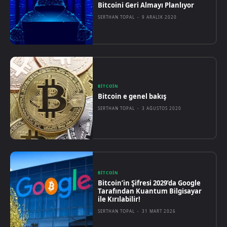
Bitcoini Geri Almayı Planlıyor
SERTHAN TOPAL
-
9 ARALIK 2020
BITCOIN
Bitcoin e genel bakış
SERTHAN TOPAL
-
3 AĞUSTOS 2020
BITCOIN
Bitcoin’in Şifresi 2029’da Google
Tarafından Kuantum Bilgisayar
ile Kırılabilir!
SERTHAN TOPAL
-
31 MART 2026