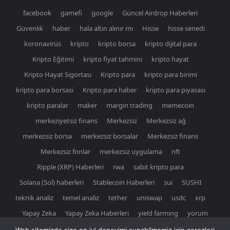
facebook
gamefi
google
Güncel Airdrop Haberleri
Güvenlik
haber
hala altın alınır mı
Hisse
hisse senedi
koronavirüs
kripto
kripto borsa
kripto dijital para
Kripto Eğitimi
kripto fiyat tahmini
kripto hayat
Kripto Hayat Sigortası
Kripto para
kripto para birimi
kripto para borsasi
Kripto para haber
kripto para piyasasi
kripto paralar
maker
margin trading
memecoin
merkeziyetsiz finans
Merkezsiz
Merkezsiz ağ
merkezsiz borsa
merkezsiz borsalar
Merkezsiz finans
Merkezsiz fonlar
merkezsiz uygulama
nft
Ripple (XRP) Haberleri
rwa
sabit kripto para
Solana (Sol) haberleri
Stablecoin Haberleri
sui
SUSHI
teknik analiz
temel analiz
tether
uniswap
usdc
xrp
Yapay Zeka
Yapay Zeka Haberleri
yield farming
yorum