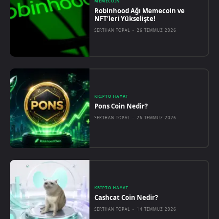
MEMECOIN
Robinhood Ağı Memecoin ve
NFT’leri Yükselişte!
SERTHAN TOPAL
-
26 TEMMUZ 2026
KRIPTO HAYAT
Pons Coin Nedir?
SERTHAN TOPAL
-
26 TEMMUZ 2026
KRIPTO HAYAT
Cashcat Coin Nedir?
SERTHAN TOPAL
-
14 TEMMUZ 2026