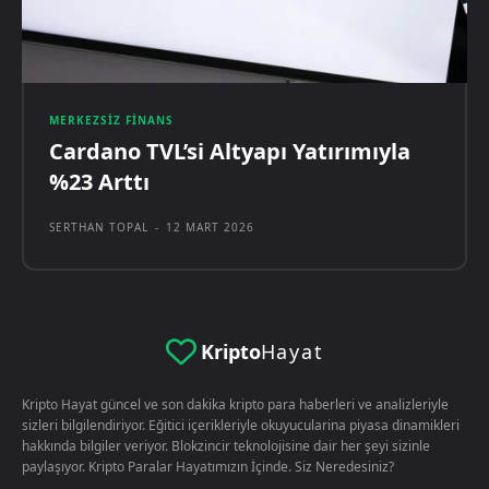
MERKEZSIZ FINANS
Cardano TVL’si Altyapı Yatırımıyla
%23 Arttı
SERTHAN TOPAL
-
12 MART 2026
Kripto
Hayat
Kripto Hayat güncel ve son dakika kripto para haberleri ve analizleriyle
sizleri bilgilendiriyor. Eğitici içerikleriyle okuyucularina piyasa dinamikleri
hakkında bilgiler veriyor. Blokzincir teknolojisine dair her şeyi sizinle
paylaşıyor. Kripto Paralar Hayatımızın İçinde. Siz Neredesiniz?