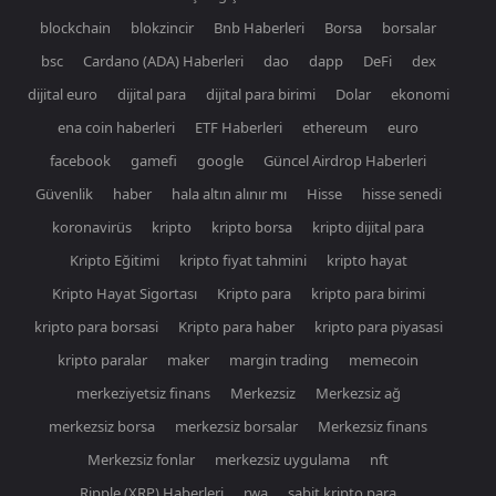
blockchain
blokzincir
Bnb Haberleri
Borsa
borsalar
bsc
Cardano (ADA) Haberleri
dao
dapp
DeFi
dex
dijital euro
dijital para
dijital para birimi
Dolar
ekonomi
ena coin haberleri
ETF Haberleri
ethereum
euro
facebook
gamefi
google
Güncel Airdrop Haberleri
Güvenlik
haber
hala altın alınır mı
Hisse
hisse senedi
koronavirüs
kripto
kripto borsa
kripto dijital para
Kripto Eğitimi
kripto fiyat tahmini
kripto hayat
Kripto Hayat Sigortası
Kripto para
kripto para birimi
kripto para borsasi
Kripto para haber
kripto para piyasasi
kripto paralar
maker
margin trading
memecoin
merkeziyetsiz finans
Merkezsiz
Merkezsiz ağ
merkezsiz borsa
merkezsiz borsalar
Merkezsiz finans
Merkezsiz fonlar
merkezsiz uygulama
nft
Ripple (XRP) Haberleri
rwa
sabit kripto para