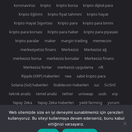
koronavirüs
kripto
kripto borsa
kripto dijital para
Kripto Eğitimi
kripto fiyat tahmini
kripto hayat
Kripto Hayat Sigortası
Kripto para
kripto para birimi
kripto para borsasi
Kripto para haber
kripto para piyasasi
kripto paralar
maker
margin trading
memecoin
merkeziyetsiz finans
Merkezsiz
Merkezsiz ağ
merkezsiz borsa
merkezsiz borsalar
Merkezsiz finans
Merkezsiz fonlar
merkezsiz uygulama
nft
Ripple (XRP) Haberleri
rwa
sabit kripto para
Solana (Sol) haberleri
Stablecoin Haberleri
sui
SUSHI
teknik analiz
temel analiz
tether
uniswap
usdc
xrp
Yapay Zeka
Yapay Zeka Haberleri
yield farming
yorum
Web sitemizde size en iyi deneyimi sunabilmemiz için çerezleri
kullanıyoruz. Bu siteyi kullanmaya devam ederseniz, bunu kabul
ettiğinizi varsayarız.
© Newspaper WordPress Theme by TagDiv