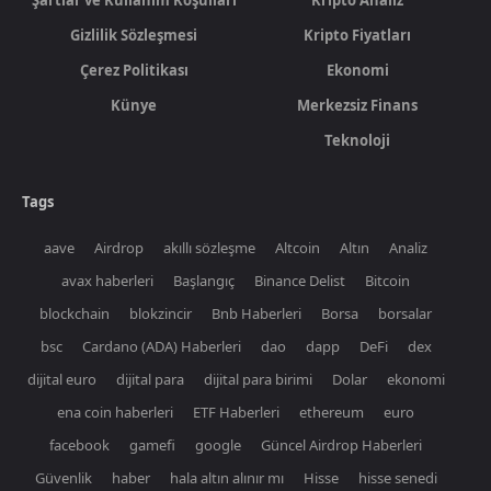
Gizlilik Sözleşmesi
Kripto Fiyatları
Çerez Politikası
Ekonomi
Künye
Merkezsiz Finans
Teknoloji
Tags
aave
Airdrop
akıllı sözleşme
Altcoin
Altın
Analiz
avax haberleri
Başlangıç
Binance Delist
Bitcoin
blockchain
blokzincir
Bnb Haberleri
Borsa
borsalar
bsc
Cardano (ADA) Haberleri
dao
dapp
DeFi
dex
dijital euro
dijital para
dijital para birimi
Dolar
ekonomi
ena coin haberleri
ETF Haberleri
ethereum
euro
facebook
gamefi
google
Güncel Airdrop Haberleri
Güvenlik
haber
hala altın alınır mı
Hisse
hisse senedi