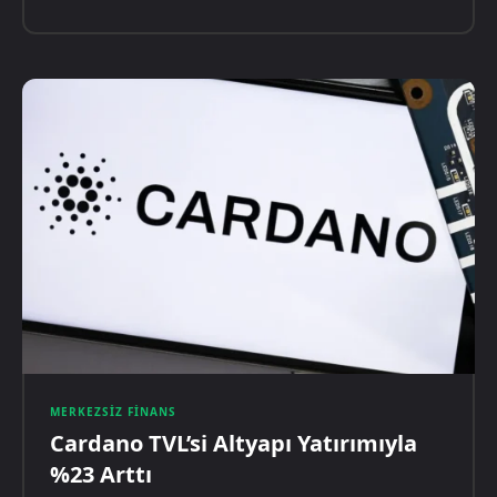
MERKEZSIZ FINANS
Cardano TVL’si Altyapı Yatırımıyla
%23 Arttı