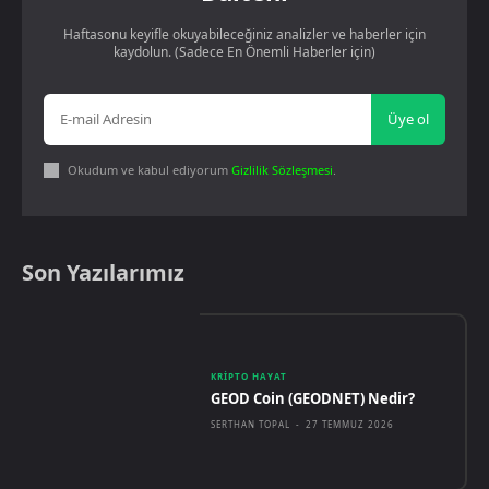
Haftasonu keyifle okuyabileceğiniz analizler ve haberler için
kaydolun. (Sadece En Önemli Haberler için)
Üye ol
Okudum ve kabul ediyorum
Gizlilik Sözleşmesi
.
Son Yazılarımız
KRIPTO HAYAT
GEOD Coin (GEODNET) Nedir?
SERTHAN TOPAL
-
27 TEMMUZ 2026