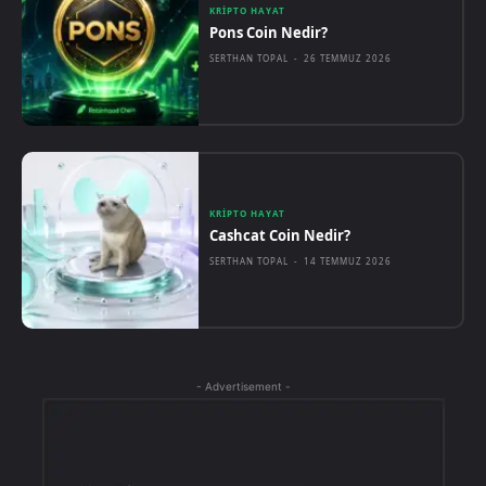
KRIPTO HAYAT
Pons Coin Nedir?
SERTHAN TOPAL
-
26 TEMMUZ 2026
KRIPTO HAYAT
Cashcat Coin Nedir?
SERTHAN TOPAL
-
14 TEMMUZ 2026
- Advertisement -