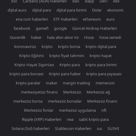
bsc
Cardano (ADA) Haberleri
dao
dapp
DeFi
dex
dijital euro
dijital para
dijital para birimi
Dolar
ekonomi
ena coin haberleri
ETF Haberleri
ethereum
euro
facebook
gamefi
google
Güncel Airdrop Haberleri
Güvenlik
haber
hala altın alınır mı
Hisse
hisse senedi
koronavirüs
kripto
kripto borsa
kripto dijital para
Kripto Eğitimi
kripto fiyat tahmini
kripto hayat
Kripto Hayat Sigortası
Kripto para
kripto para birimi
kripto para borsasi
Kripto para haber
kripto para piyasasi
kripto paralar
maker
margin trading
memecoin
merkeziyetsiz finans
Merkezsiz
Merkezsiz ağ
merkezsiz borsa
merkezsiz borsalar
Merkezsiz finans
Merkezsiz fonlar
merkezsiz uygulama
nft
Ripple (XRP) Haberleri
rwa
sabit kripto para
Solana (Sol) haberleri
Stablecoin Haberleri
sui
SUSHI