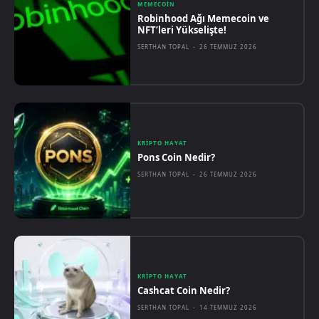
MEMECOIN
Robinhood Ağı Memecoin ve
NFT’leri Yükselişte!
SERTHAN TOPAL
-
26 TEMMUZ 2026
KRIPTO HAYAT
Pons Coin Nedir?
SERTHAN TOPAL
-
26 TEMMUZ 2026
KRIPTO HAYAT
Cashcat Coin Nedir?
SERTHAN TOPAL
-
14 TEMMUZ 2026