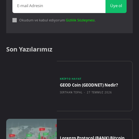
Üye ol
Okudum ve kabul ediyorum
Gizlilik Sözleşmesi
.
Son Yazılarımız
KRIPTO HAYAT
GEOD Coin (GEODNET) Nedir?
SERTHAN TOPAL
-
27 TEMMUZ 2026
Lorenzo Protocol (BANK) Bitcoin