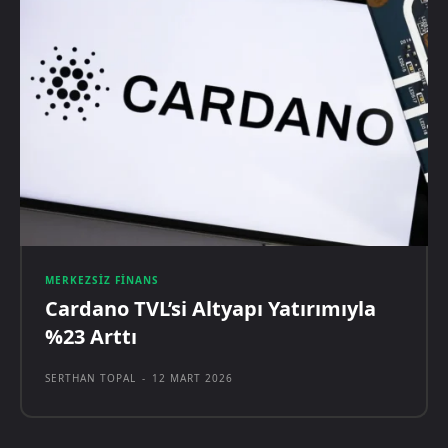
MERKEZSIZ FINANS
Cardano TVL’si Altyapı Yatırımıyla
%23 Arttı
SERTHAN TOPAL
-
12 MART 2026