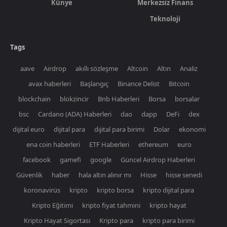
Künye
Merkezsiz Finans
Teknoloji
Tags
aave
Airdrop
akıllı sözleşme
Altcoin
Altın
Analiz
avax haberleri
Başlangıç
Binance Delist
Bitcoin
blockchain
blokzincir
Bnb Haberleri
Borsa
borsalar
bsc
Cardano (ADA) Haberleri
dao
dapp
DeFi
dex
dijital euro
dijital para
dijital para birimi
Dolar
ekonomi
ena coin haberleri
ETF Haberleri
ethereum
euro
facebook
gamefi
google
Güncel Airdrop Haberleri
Güvenlik
haber
hala altın alınır mı
Hisse
hisse senedi
koronavirüs
kripto
kripto borsa
kripto dijital para
Kripto Eğitimi
kripto fiyat tahmini
kripto hayat
Kripto Hayat Sigortası
Kripto para
kripto para birimi