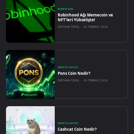
MEMECOIN
Robinhood Ağı Memecoin ve
NFT’leri Yükselişte!
SERTHAN TOPAL
-
26 TEMMUZ 2026
KRIPTO HAYAT
Pons Coin Nedir?
SERTHAN TOPAL
-
26 TEMMUZ 2026
KRIPTO HAYAT
Cashcat Coin Nedir?