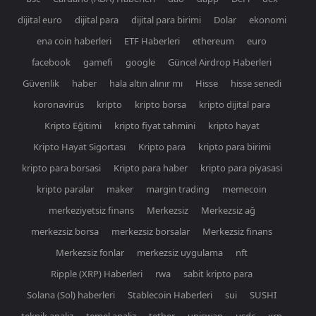
dijital euro
dijital para
dijital para birimi
Dolar
ekonomi
ena coin haberleri
ETF Haberleri
ethereum
euro
facebook
gamefi
google
Güncel Airdrop Haberleri
Güvenlik
haber
hala altın alınır mı
Hisse
hisse senedi
koronavirüs
kripto
kripto borsa
kripto dijital para
Kripto Eğitimi
kripto fiyat tahmini
kripto hayat
Kripto Hayat Sigortası
Kripto para
kripto para birimi
kripto para borsasi
Kripto para haber
kripto para piyasasi
kripto paralar
maker
margin trading
memecoin
merkeziyetsiz finans
Merkezsiz
Merkezsiz ağ
merkezsiz borsa
merkezsiz borsalar
Merkezsiz finans
Merkezsiz fonlar
merkezsiz uygulama
nft
Ripple (XRP) Haberleri
rwa
sabit kripto para
Solana (Sol) haberleri
Stablecoin Haberleri
sui
SUSHI