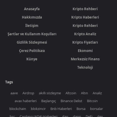
Anasayfa
Kripto Rehberi
Hakkımızda
Kripto Haberleri
İletişim
Kripto Rehberi
Şartlar ve Kullanım Koşulları
Kripto Analiz
Gizlilik Sözleşmesi
Kripto Fiyatları
Çerez Politikası
Ekonomi
Künye
Merkezsiz Finans
Teknoloji
Tags
aave
Airdrop
akıllı sözleşme
Altcoin
Altın
Analiz
avax haberleri
Başlangıç
Binance Delist
Bitcoin
blockchain
blokzincir
Bnb Haberleri
Borsa
borsalar
bsc
Cardano (ADA) Haberleri
dao
dapp
DeFi
dex