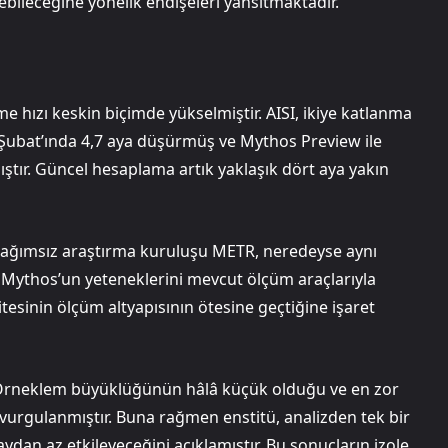
ebileceğine yönelik endişeleri yansıtmaktadır.
me hızı keskin biçimde yükselmiştir. AISI, ikiye katlanma
 Şubat’ında 4,7 aya düşürmüş ve Mythos Preview ile
ştır. Güncel hesaplama artık yaklaşık dört aya yakın
 bağımsız araştırma kuruluşu METR, neredeyse aynı
 Mythos’un yeteneklerini mevcut ölçüm araçlarıyla
tesinin ölçüm altyapısının ötesine geçtiğine işaret
ir. Örneklem büyüklüğünün hâlâ küçük olduğu ve en zor
u vurgulanmıştır. Buna rağmen enstitü, analizden tek bir
ydan az etkileyeceğini açıklamıştır. Bu sonuçların izole