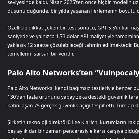
seviyesinde kaldı. Nisan 2025’ten önce hiçbir modelin
düşünüldüğünde, bir yılda yaşanan ilerlemenin boyutu d
Özellikle dikkat çeken bir test sonucu, GPT-5.5’in karmaş
saniyede ve yalnızca 1,73 dolar API maliyetiyle tamamla
yaklaşık 12 saatte çözülebileceği tahmin edilmektedir. B
temellerini sarsan bir veridir.
Palo Alto Networks’ten “Vulnpocaly
Palo Alto Networks, kendi bağımsız testleriyle benzer bul
130’dan fazla ürününü yapay zeka destekli güvenlik tar
katını aşan 75 gerçek güvenlik açığı tespit etti. Tüm açık
Şirketin teknoloji direktörü Lee Klarich, kurumların rak
beş aylık dar bir zaman penceresiyle karşı karşıya olduğu