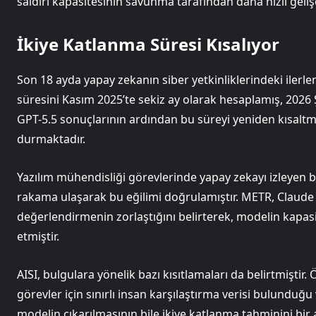
saldırı kapasitesinin savunma tarafından daha hızlı geliş
İkiye Katlanma Süresi Kısalıyor
Son 18 ayda yapay zekanın siber yetkinliklerindeki ilerle
süresini Kasım 2025’te sekiz ay olarak hesaplamış, 2026
GPT-5.5 sonuçlarının ardından bu süreyi yeniden kısaltmı
durmaktadır.
Yazılım mühendisliği görevlerinde yapay zekayı izleyen
rakama ulaşarak bu eğilimi doğrulamıştır. METR, Claude
değerlendirmenin zorlaştığını belirterek, modelin kapasi
etmiştir.
AISI, bulgulara yönelik bazı kısıtlamaları da belirtmişt
görevler için sınırlı insan karşılaştırma verisi bulunduğ
modelin çıkarılmasının bile ikiye katlanma tahminini bir a