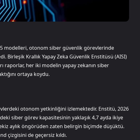
5 modelleri, otonom siber güvenlik görevlerinde
. Birleşik Krallık Yapay Zeka Güvenlik Enstitüsü (AISI)
 raporlar, her iki modelin yapay zekanın siber
raktığını ortaya koydu.
lerdeki otonom yetkinliğini izlemektedir. Enstitü, 2026
deki siber görev kapasitesinin yaklaşık 4,7 ayda ikiye
sekiz aylık öngörüden zaten belirgin biçimde düşüktü.
d çizgisini de geçersiz kıldı.