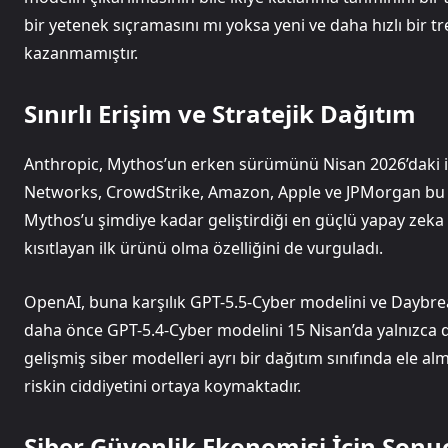
bir yetenek sıçramasını mı yoksa yeni ve daha hızlı bir tr
kazanmamıştır.
Sınırlı Erişim ve Stratejik Dağıtım
Anthropic, Mythos’un erken sürümünü Nisan 2026’daki ilk 
Networks, CrowdStrike, Amazon, Apple ve JPMorgan bu g
Mythos’u şimdiye kadar geliştirdiği en güçlü yapay zeka
kısıtlayan ilk ürünü olma özelliğini de vurguladı.
OpenAI, buna karşılık GPT-5.5-Cyber modelini ve Daybrea
daha önce GPT-5.4-Cyber modelini 15 Nisan’da yalnızca da
gelişmiş siber modelleri ayrı bir dağıtım sınıfında ele alm
riskin ciddiyetini ortaya koymaktadır.
Siber Güvenlik Ekonomisi İçin Sonu