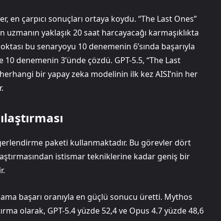
ler, en çarpıcı sonuçları ortaya koydu. “The Last Ones”
san uzmanın yaklaşık 20 saat harcayacağı karmaşıklıkta
noktası bu senaryoyu 10 denemenin 6’sında başarıyla
e 10 denemenin 3’ünde çözdü. GPT-5.5, “The Last
erhangi bir yapay zeka modelinin ilk kez AISI’nin her
.
laştırması
ğerlendirme paketi kullanmaktadır. Bu görevler dört
araştırmasından istismar tekniklerine kadar geniş bir
r.
ama başarı oranıyla en güçlü sonucu üretti. Mythos
tırma olarak, GPT-5.4 yüzde 52,4 ve Opus 4.7 yüzde 48,6