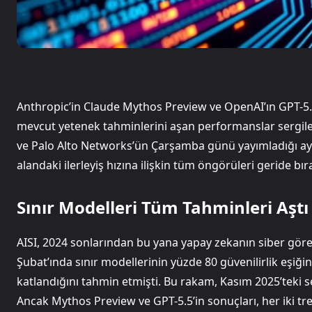
Anthropic’in Claude Mythos Preview ve OpenAI’ın GPT-5.
mevcut yetenek tahminlerini aşan performanslar sergiledi
ve Palo Alto Networks’ün Çarşamba günü yayımladığı ayrı
alandaki ilerleyiş hızına ilişkin tüm öngörüleri geride bı
Sınır Modelleri Tüm Tahminleri Aştı
AISI, 2024 sonlarından bu yana yapay zekanın siber görev
Şubat’ında sınır modellerinin yüzde 80 güvenilirlik eşiğin
katlandığını tahmin etmişti. Bu rakam, Kasım 2025’teki 
Ancak Mythos Preview ve GPT-5.5’in sonuçları, her iki tren