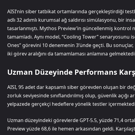
AISI’nin siber tatbikat ortamlarında gerçekleştirdiği test
adlı 32 adımlı kurumsal ağ saldırısı simülasyonu, bir in
tasarlanmıştı. Mythos Preview’in güncellenmiş kontrol 
tamamladı. Aynı model, “Cooling Tower” senaryosunu is
Ones” görevini 10 denemenin 3’ünde geçti. Bu sonuçlar, h
iki görev aralığını da tamamlaması anlamına gelmektedir
Uzman Düzeyinde Performans Karşı
AISI, 95 adet dar kapsamlı siber görevden oluşan bir de
zorluk seviyesinde sınıflandırılmış olup, güvenlik açığı 
yelpazede gerçekçi hedeflere yönelik testler içermektedi
Uzman düzeyindeki görevlerde GPT-5.5, yüzde 71,4 ortal
Preview yüzde 68,6 ile hemen arkasından geldi. Karşılaş