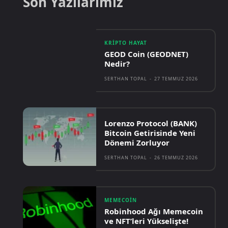
Son Yazılarımız
KRIPTO HAYAT
GEOD Coin (GEODNET)
Nedir?
SERTHAN TOPAL
-
27 TEMMUZ 2026
Lorenzo Protocol (BANK)
Bitcoin Getirisinde Yeni
Dönemi Zorluyor
SERTHAN TOPAL
-
26 TEMMUZ 2026
MEMECOIN
Robinhood Ağı Memecoin
ve NFT’leri Yükselişte!