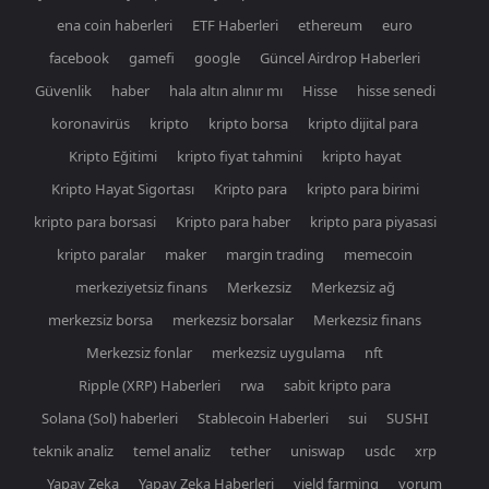
ena coin haberleri
ETF Haberleri
ethereum
euro
facebook
gamefi
google
Güncel Airdrop Haberleri
Güvenlik
haber
hala altın alınır mı
Hisse
hisse senedi
koronavirüs
kripto
kripto borsa
kripto dijital para
Kripto Eğitimi
kripto fiyat tahmini
kripto hayat
Kripto Hayat Sigortası
Kripto para
kripto para birimi
kripto para borsasi
Kripto para haber
kripto para piyasasi
kripto paralar
maker
margin trading
memecoin
merkeziyetsiz finans
Merkezsiz
Merkezsiz ağ
merkezsiz borsa
merkezsiz borsalar
Merkezsiz finans
Merkezsiz fonlar
merkezsiz uygulama
nft
Ripple (XRP) Haberleri
rwa
sabit kripto para
Solana (Sol) haberleri
Stablecoin Haberleri
sui
SUSHI
teknik analiz
temel analiz
tether
uniswap
usdc
xrp
Yapay Zeka
Yapay Zeka Haberleri
yield farming
yorum