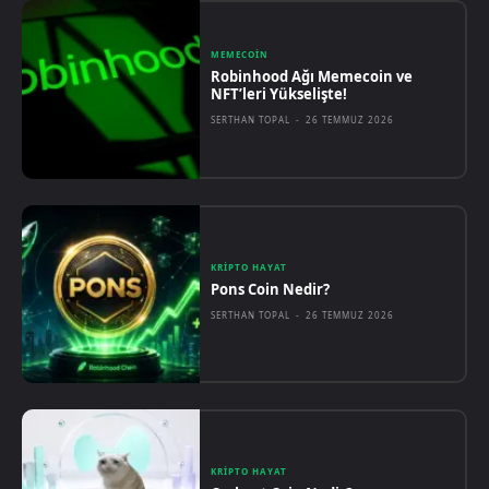
MEMECOIN
Robinhood Ağı Memecoin ve
NFT’leri Yükselişte!
SERTHAN TOPAL
-
26 TEMMUZ 2026
KRIPTO HAYAT
Pons Coin Nedir?
SERTHAN TOPAL
-
26 TEMMUZ 2026
KRIPTO HAYAT