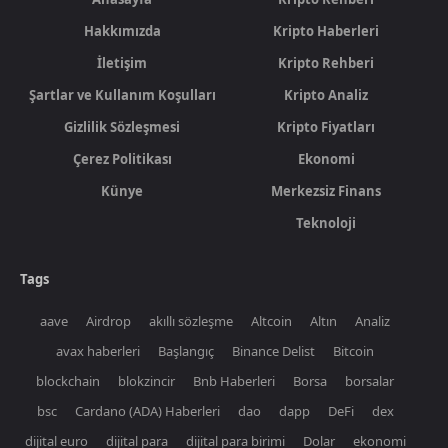
Hakkımızda
Kripto Haberleri
İletişim
Kripto Rehberi
Şartlar ve Kullanım Koşulları
Kripto Analiz
Gizlilik Sözleşmesi
Kripto Fiyatları
Çerez Politikası
Ekonomi
Künye
Merkezsiz Finans
Teknoloji
Tags
aave
Airdrop
akıllı sözleşme
Altcoin
Altın
Analiz
avax haberleri
Başlangıç
Binance Delist
Bitcoin
blockchain
blokzincir
Bnb Haberleri
Borsa
borsalar
bsc
Cardano (ADA) Haberleri
dao
dapp
DeFi
dex
dijital euro
dijital para
dijital para birimi
Dolar
ekonomi