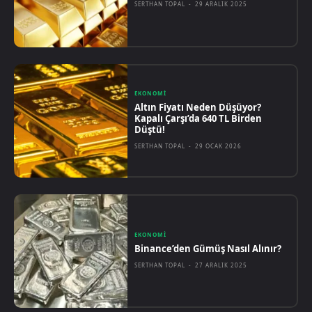
SERTHAN TOPAL
-
29 ARALIK 2025
EKONOMI
Altın Fiyatı Neden Düşüyor?
Kapalı Çarşı’da 640 TL Birden
Düştü!
SERTHAN TOPAL
-
29 OCAK 2026
EKONOMI
Binance’den Gümüş Nasıl Alınır?
SERTHAN TOPAL
-
27 ARALIK 2025