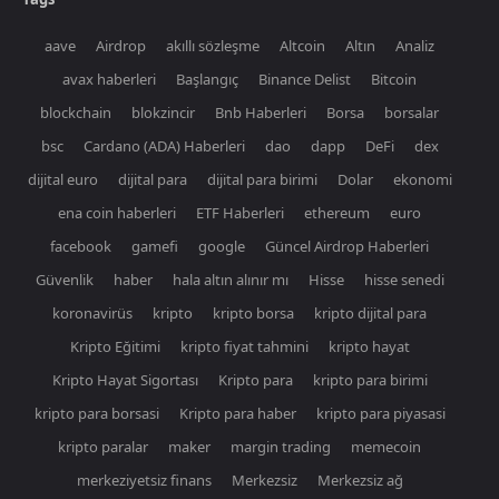
aave
Airdrop
akıllı sözleşme
Altcoin
Altın
Analiz
avax haberleri
Başlangıç
Binance Delist
Bitcoin
blockchain
blokzincir
Bnb Haberleri
Borsa
borsalar
bsc
Cardano (ADA) Haberleri
dao
dapp
DeFi
dex
dijital euro
dijital para
dijital para birimi
Dolar
ekonomi
ena coin haberleri
ETF Haberleri
ethereum
euro
facebook
gamefi
google
Güncel Airdrop Haberleri
Güvenlik
haber
hala altın alınır mı
Hisse
hisse senedi
koronavirüs
kripto
kripto borsa
kripto dijital para
Kripto Eğitimi
kripto fiyat tahmini
kripto hayat
Kripto Hayat Sigortası
Kripto para
kripto para birimi
kripto para borsasi
Kripto para haber
kripto para piyasasi
kripto paralar
maker
margin trading
memecoin
merkeziyetsiz finans
Merkezsiz
Merkezsiz ağ