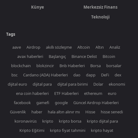
Künye
Merkezsiz Finans
Teknoloji
Tags
aave
Airdrop
akıllı sözleşme
Altcoin
Altın
Analiz
avax haberleri
Başlangıç
Binance Delist
Bitcoin
blockchain
blokzincir
Bnb Haberleri
Borsa
borsalar
bsc
Cardano (ADA) Haberleri
dao
dapp
DeFi
dex
dijital euro
dijital para
dijital para birimi
Dolar
ekonomi
ena coin haberleri
ETF Haberleri
ethereum
euro
facebook
gamefi
google
Güncel Airdrop Haberleri
Güvenlik
haber
hala altın alınır mı
Hisse
hisse senedi
koronavirüs
kripto
kripto borsa
kripto dijital para
Kripto Eğitimi
kripto fiyat tahmini
kripto hayat