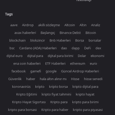
Tags
aave
Airdrop
akıllı sözleşme
Altcoin
Altın
Analiz
avax haberleri
Başlangıç
Binance Delist
Bitcoin
blockchain
blokzincir
Bnb Haberleri
Borsa
borsalar
bsc
Cardano (ADA) Haberleri
dao
dapp
DeFi
dex
dijital euro
dijital para
dijital para birimi
Dolar
ekonomi
ena coin haberleri
ETF Haberleri
ethereum
euro
facebook
gamefi
google
Güncel Airdrop Haberleri
Güvenlik
haber
hala altın alınır mı
Hisse
hisse senedi
koronavirüs
kripto
kripto borsa
kripto dijital para
Kripto Eğitimi
kripto fiyat tahmini
kripto hayat
Kripto Hayat Sigortası
Kripto para
kripto para birimi
kripto para borsasi
Kripto para haber
kripto para piyasasi