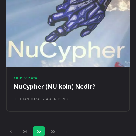
KRIPTO HAYAT
NuCypher (NU koin) Nedir?
SERTHAN TOPAL
-
4 ARALIK 2020
64
65
66