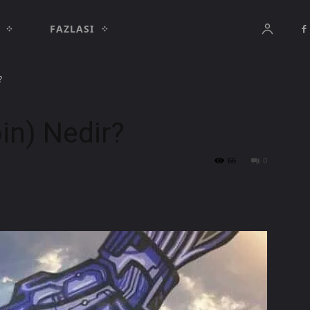
FAZLASI
?
in) Nedir?
66
0