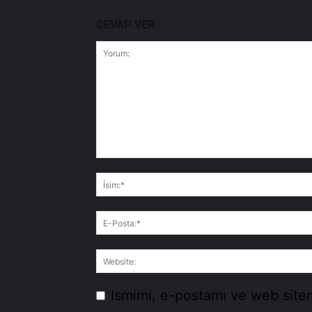
CEVAP VER
Ismimi, e-postamı ve web sitem