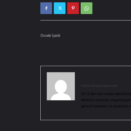
Önceki İçerik
Visa, Sabit Değerli Kripto Parayı (USDC) Kartlar
Entegre Edecek
Serthan Topal
https://kriptohayat.com
2013'den beri kripto sektöründ
Merkezi olmayan organizasyonl
güncel haberleri ve analizleri 