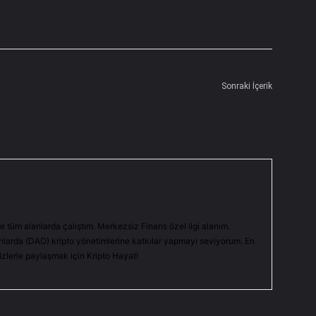
Sonraki İçerik
ına
Cover Protocol Nedir? COVER Coin ile Merkezsiz
Finans Güvende!
e tüm alanlarda çalıştım. Merkezsiz Finans özel ilgi alanım.
arda (DAO) kripto yönetimlerine katkılar yapmayı seviyorum. En
sizlerle paylaşmak için Kripto Hayat!