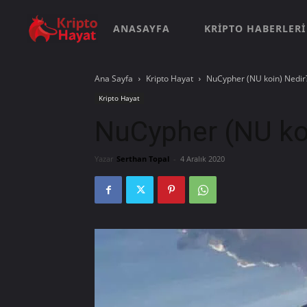
ANASAYFA
KRIPTO HABERLERI
Ana Sayfa
Kripto Hayat
NuCypher (NU koin) Nedir
Kripto Hayat
NuCypher (NU ko
Yazar
Serthan Topal
-
4 Aralık 2020