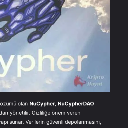
 çözümü olan
NuCypher
,
NuCypherDAO
dan yönetilir. Gizliliğe önem veren
 yapı sunar. Verilerin güvenli depolanmasını,