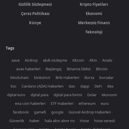
Gizlilik Sözleşmesi
Kripto Fiyatları
Çerez Politikası
Ekonomi
Künye
Merkezsiz Finans
Teknoloji
Tags
aave
Airdrop
akıllı sözleşme
Altcoin
Altın
Analiz
avax haberleri
Başlangıç
Binance Delist
Bitcoin
blockchain
blokzincir
Bnb Haberleri
Borsa
borsalar
bsc
Cardano (ADA) Haberleri
dao
dapp
DeFi
dex
dijital euro
dijital para
dijital para birimi
Dolar
ekonomi
ena coin haberleri
ETF Haberleri
ethereum
euro
facebook
gamefi
google
Güncel Airdrop Haberleri
Güvenlik
haber
hala altın alınır mı
Hisse
hisse senedi