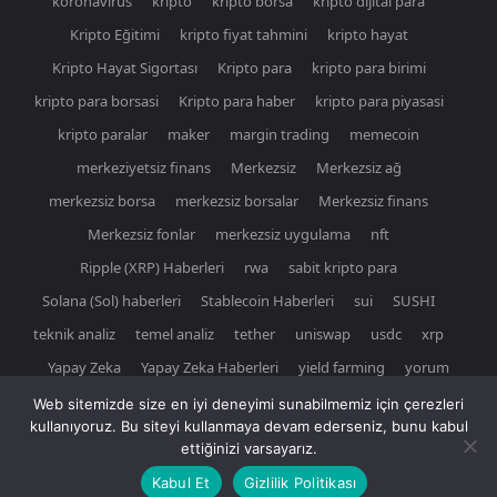
koronavirüs
kripto
kripto borsa
kripto dijital para
Kripto Eğitimi
kripto fiyat tahmini
kripto hayat
Kripto Hayat Sigortası
Kripto para
kripto para birimi
kripto para borsasi
Kripto para haber
kripto para piyasasi
kripto paralar
maker
margin trading
memecoin
merkeziyetsiz finans
Merkezsiz
Merkezsiz ağ
merkezsiz borsa
merkezsiz borsalar
Merkezsiz finans
Merkezsiz fonlar
merkezsiz uygulama
nft
Ripple (XRP) Haberleri
rwa
sabit kripto para
Solana (Sol) haberleri
Stablecoin Haberleri
sui
SUSHI
teknik analiz
temel analiz
tether
uniswap
usdc
xrp
Yapay Zeka
Yapay Zeka Haberleri
yield farming
yorum
Web sitemizde size en iyi deneyimi sunabilmemiz için çerezleri
kullanıyoruz. Bu siteyi kullanmaya devam ederseniz, bunu kabul
ettiğinizi varsayarız.
© Newspaper WordPress Theme by TagDiv
Kabul Et
Gizlilik Politikası