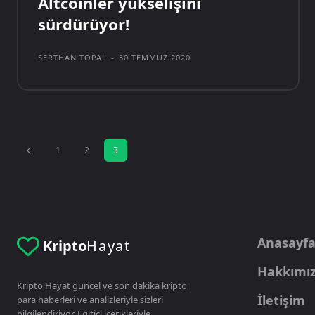
Altcoinler yükselişini
sürdürüyor!
SERTHAN TOPAL
-
30 TEMMUZ 2020
1
2
3
Anasayf
Kripto
Hayat
Hakkımı
Kripto Hayat güncel ve son dakika kripto
İletişim
para haberleri ve analizleriyle sizleri
bilgilendiriyor. Eğitici içerikleriyle