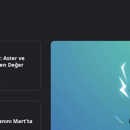
: Aster ve
en Değer
5
nını Mart’ta