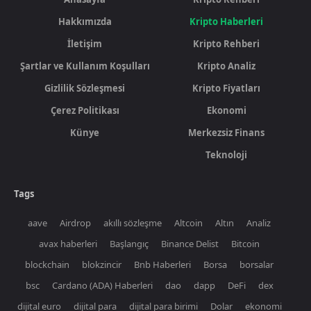
Hakkımızda
Kripto Haberleri
İletişim
Kripto Rehberi
Şartlar ve Kullanım Koşulları
Kripto Analiz
Gizlilik Sözleşmesi
Kripto Fiyatları
Çerez Politikası
Ekonomi
Künye
Merkezsiz Finans
Teknoloji
Tags
aave
Airdrop
akıllı sözleşme
Altcoin
Altın
Analiz
avax haberleri
Başlangıç
Binance Delist
Bitcoin
blockchain
blokzincir
Bnb Haberleri
Borsa
borsalar
bsc
Cardano (ADA) Haberleri
dao
dapp
DeFi
dex
dijital euro
dijital para
dijital para birimi
Dolar
ekonomi