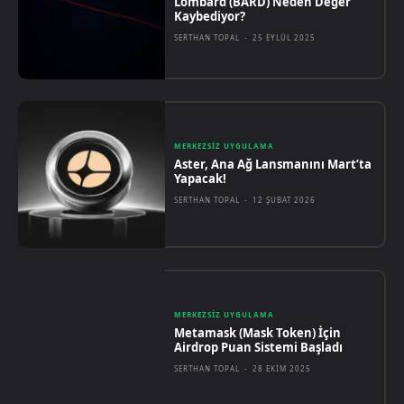
Lombard (BARD) Neden Değer
Kaybediyor?
SERTHAN TOPAL
-
25 EYLÜL 2025
MERKEZSIZ UYGULAMA
Aster, Ana Ağ Lansmanını Mart’ta
Yapacak!
SERTHAN TOPAL
-
12 ŞUBAT 2026
MERKEZSIZ UYGULAMA
Metamask (Mask Token) İçin
Airdrop Puan Sistemi Başladı
SERTHAN TOPAL
-
28 EKIM 2025