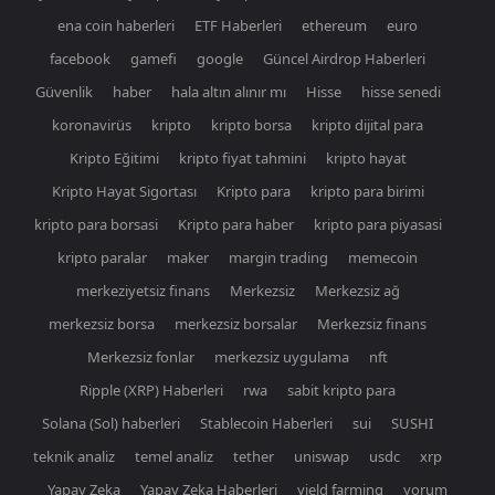
ena coin haberleri
ETF Haberleri
ethereum
euro
facebook
gamefi
google
Güncel Airdrop Haberleri
Güvenlik
haber
hala altın alınır mı
Hisse
hisse senedi
koronavirüs
kripto
kripto borsa
kripto dijital para
Kripto Eğitimi
kripto fiyat tahmini
kripto hayat
Kripto Hayat Sigortası
Kripto para
kripto para birimi
kripto para borsasi
Kripto para haber
kripto para piyasasi
kripto paralar
maker
margin trading
memecoin
merkeziyetsiz finans
Merkezsiz
Merkezsiz ağ
merkezsiz borsa
merkezsiz borsalar
Merkezsiz finans
Merkezsiz fonlar
merkezsiz uygulama
nft
Ripple (XRP) Haberleri
rwa
sabit kripto para
Solana (Sol) haberleri
Stablecoin Haberleri
sui
SUSHI
teknik analiz
temel analiz
tether
uniswap
usdc
xrp
Yapay Zeka
Yapay Zeka Haberleri
yield farming
yorum