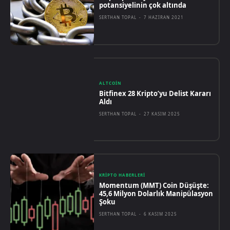
potansiyelinin çok altında
SERTHAN TOPAL
-
7 HAZIRAN 2021
ALTCOIN
Bitfinex 28 Kripto’yu Delist Kararı
Aldı
SERTHAN TOPAL
-
27 KASIM 2025
KRIPTO HABERLERI
Momentum (MMT) Coin Düşüşte:
45,6 Milyon Dolarlık Manipülasyon
Şoku
SERTHAN TOPAL
-
6 KASIM 2025