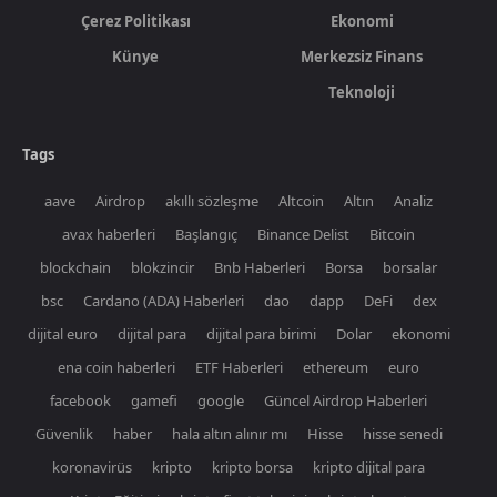
Çerez Politikası
Ekonomi
Künye
Merkezsiz Finans
Teknoloji
Tags
aave
Airdrop
akıllı sözleşme
Altcoin
Altın
Analiz
avax haberleri
Başlangıç
Binance Delist
Bitcoin
blockchain
blokzincir
Bnb Haberleri
Borsa
borsalar
bsc
Cardano (ADA) Haberleri
dao
dapp
DeFi
dex
dijital euro
dijital para
dijital para birimi
Dolar
ekonomi
ena coin haberleri
ETF Haberleri
ethereum
euro
facebook
gamefi
google
Güncel Airdrop Haberleri
Güvenlik
haber
hala altın alınır mı
Hisse
hisse senedi
koronavirüs
kripto
kripto borsa
kripto dijital para