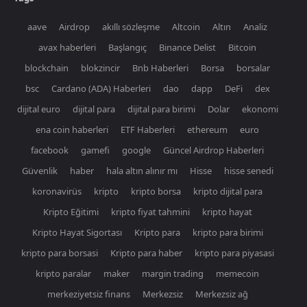
aave
Airdrop
akıllı sözleşme
Altcoin
Altın
Analiz
avax haberleri
Başlangıç
Binance Delist
Bitcoin
blockchain
blokzincir
Bnb Haberleri
Borsa
borsalar
bsc
Cardano (ADA) Haberleri
dao
dapp
DeFi
dex
dijital euro
dijital para
dijital para birimi
Dolar
ekonomi
ena coin haberleri
ETF Haberleri
ethereum
euro
facebook
gamefi
google
Güncel Airdrop Haberleri
Güvenlik
haber
hala altın alınır mı
Hisse
hisse senedi
koronavirüs
kripto
kripto borsa
kripto dijital para
Kripto Eğitimi
kripto fiyat tahmini
kripto hayat
Kripto Hayat Sigortası
Kripto para
kripto para birimi
kripto para borsasi
Kripto para haber
kripto para piyasasi
kripto paralar
maker
margin trading
memecoin
merkeziyetsiz finans
Merkezsiz
Merkezsiz ağ