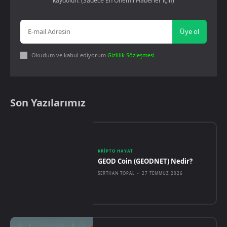
kaydolun. (Sadece En Önemli Haberler için)
Üye ol
Okudum ve kabul ediyorum
Gizlilik Sözleşmesi
.
Son Yazılarımız
KRIPTO HAYAT
GEOD Coin (GEODNET) Nedir?
SERTHAN TOPAL
-
27 TEMMUZ 2026